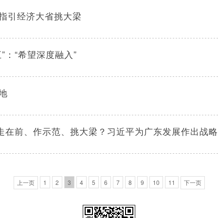
指引经济大省挑大梁
”：“希望深度融入”
地
何走在前、作示范、挑大梁？习近平为广东发展作出战
上一页
1
2
3
4
5
6
7
8
9
10
11
下一页