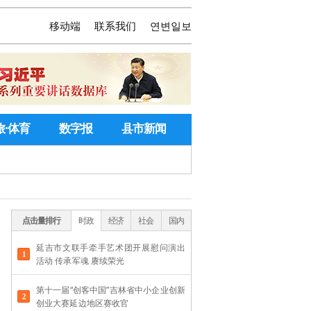
移动端
联系我们
연변일보
旅·体育
数字报
县市新闻
点击量排行
时政
经济
社会
国内
延吉市文联手牵手艺术团开展慰问演出
活动 传承军魂 赓续荣光
第十一届“创客中国”吉林省中小企业创新
创业大赛延边地区赛收官