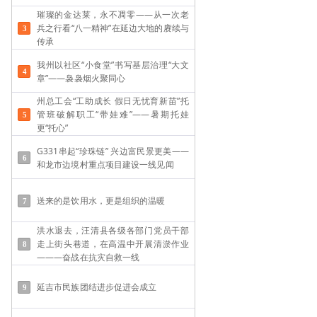
璀璨的金达莱，永不凋零——从一次老
兵之行看“八一精神”在延边大地的赓续与
传承
我州以社区“小食堂”书写基层治理“大文
章”——袅袅烟火聚同心
州总工会“工助成长 假日无忧育新苗”托
管班破解职工“带娃难”——​暑期托娃
更“托心”
G331串起“珍珠链” 兴边富民景更美——
和龙市边境村重点项目建设一线见闻
送来的是饮用水，更是组织的温暖
洪水退去，汪清县各级各部门党员干部
走上街头巷道，在高温中开展清淤作业
———奋战在抗灾自救一线
延吉市民族团结进步促进会成立