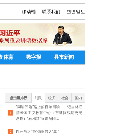
移动端
联系我们
연변일보
旅·体育
数字报
县市新闻
点击量排行
时政
经济
社会
国内
“同语兴边”路上的百年回响——记吉林汪
清爱国主义教育中心（东满抗战历史纪
念馆）“石榴红”宣讲员团队
以开放之“势”强振兴之“翼 ”