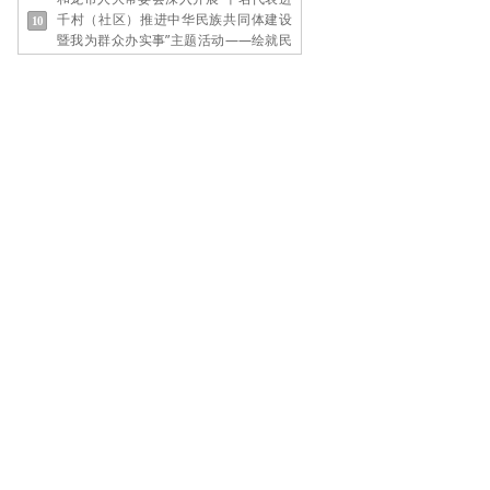
千村（社区）推进中华民族共同体建设
暨我为群众办实事”主题活动——绘就民
族团结与民生幸福新画卷