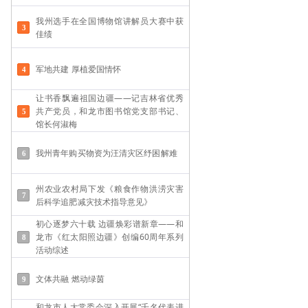
我州选手在全国博物馆讲解员大赛中获
佳绩
军地共建 厚植爱国情怀
让书香飘遍祖国边疆——记吉林省优秀
共产党员，和龙市图书馆党支部书记、
馆长何淑梅
我州青年购买物资为汪清灾区纾困解难
州农业农村局下发《粮食作物洪涝灾害
后科学追肥减灾技术指导意见》
初心逐梦六十载 边疆焕彩谱新章——和
龙市《红太阳照边疆》创编60周年系列
活动综述
文体共融 燃动绿茵
和龙市人大常委会深入开展“千名代表进