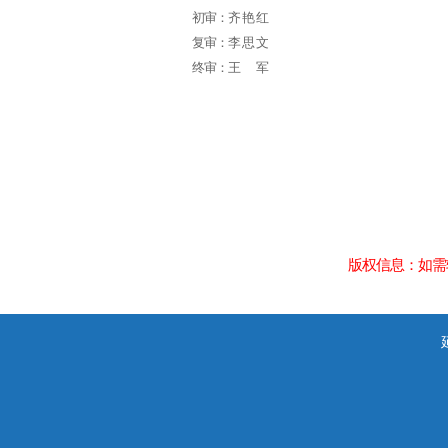
初审：
齐艳红
复审：
李思文
终审：
王军
版权信息：如需