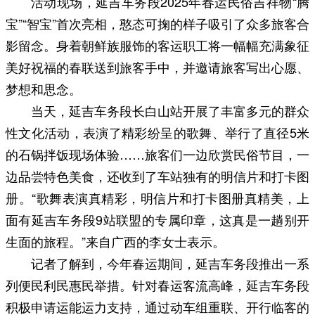
活动现场，延吉车务段2025年春运民俗吉祥物“腾
宝”“智宝”首次亮相，憨态可掬的样子吸引了众多旅客合
影留念。身着朝鲜族服饰的客运职工将一幅幅充满象征
美好祝福的春联送到旅客手中，并邀请旅客写出心愿、
梦想和思念。
当天，延吉车务段长白山站开展了丰富多元的群众
性文化活动，表演了精彩纷呈的歌舞、举行了直径5米
的石锅拌饭现场体验……旅客们一边欣赏民俗节目，一
边品尝特色美食，还收到了车站独有的明信片和打卡图
册。“歌舞表演真精彩，明信片和打卡图册真精美，上
面有延吉车务段9站联盟的专属印章，这真是一趟别开
生面的旅程。”来自广西的李女士表示。
记者了解到，今年春运期间，延吉车务段推出一系
列便民利民惠民举措。针对春运客流高峰，延吉车务段
积极申请运能运力支持，通过动车组重联、开行临客的