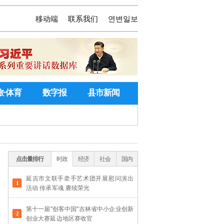
移动端
联系我们
연변일보
旅·体育
数字报
县市新闻
点击量排行
时政
经济
社会
国内
延吉市文联手牵手艺术团开展慰问演出
活动 传承军魂 赓续荣光
第十一届“创客中国”吉林省中小企业创新
创业大赛延边地区赛收官