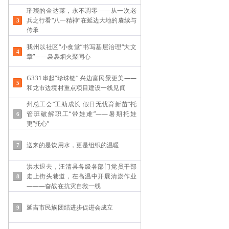
璀璨的金达莱，永不凋零——从一次老
兵之行看“八一精神”在延边大地的赓续与
传承
我州以社区“小食堂”书写基层治理“大文
章”——袅袅烟火聚同心
G331串起“珍珠链” 兴边富民景更美——
和龙市边境村重点项目建设一线见闻
州总工会“工助成长 假日无忧育新苗”托
管班破解职工“带娃难”——​暑期托娃
更“托心”
送来的是饮用水，更是组织的温暖
洪水退去，汪清县各级各部门党员干部
走上街头巷道，在高温中开展清淤作业
———奋战在抗灾自救一线
延吉市民族团结进步促进会成立