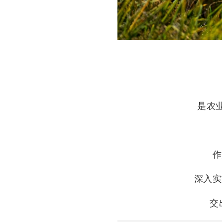
是农
作
深入实
交