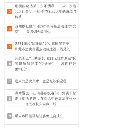
璀璨的金达莱，永不凋零——从一次老
兵之行看“八一精神”在延边大地的赓续与
传承
我州以社区“小食堂”书写基层治理“大文
章”——袅袅烟火聚同心
G331串起“珍珠链” 兴边富民景更美——
和龙市边境村重点项目建设一线见闻
州总工会“工助成长 假日无忧育新苗”托
管班破解职工“带娃难”——​暑期托娃
更“托心”
送来的是饮用水，更是组织的温暖
洪水退去，汪清县各级各部门党员干部
走上街头巷道，在高温中开展清淤作业
———奋战在抗灾自救一线
延吉市民族团结进步促进会成立