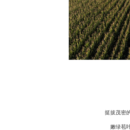
挺拔茂密
嫩绿苞