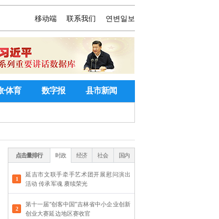
移动端
联系我们
연변일보
旅·体育
数字报
县市新闻
点击量排行
时政
经济
社会
国内
延吉市文联手牵手艺术团开展慰问演出
活动 传承军魂 赓续荣光
第十一届“创客中国”吉林省中小企业创新
创业大赛延边地区赛收官