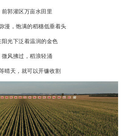
前郭灌区万亩水田里
弥漫，饱满的稻穗低垂着头
在阳光下泛着温润的金色
微风拂过，稻浪轻涌
等晴天，就可以开镰收割