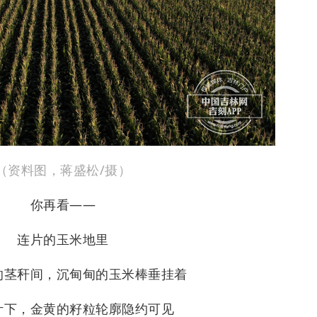
（资料图，蒋盛松/摄）
你再看——
连片的玉米地里
的茎秆间，沉甸甸的玉米棒垂挂着
叶下，金黄的籽粒轮廓隐约可见