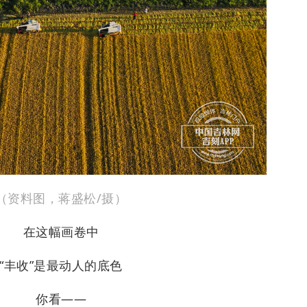
（资料图，蒋盛松/摄）
在这幅画卷中
“丰收”是最动人的底色
你看——