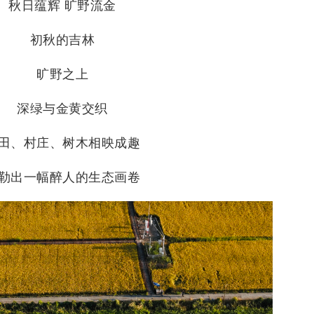
秋日蕴辉 旷野流金
初秋的吉林
旷野之上
深绿与金黄交织
田、村庄、树木相映成趣
勒出一幅醉人的生态画卷