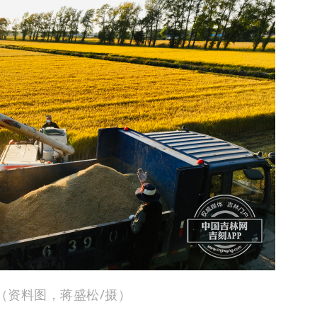
（资料图，蒋盛松/摄）