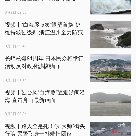
8月9日 02:35
视频丨“白海豚”5次“眼壁置换”仍
维持较强级别 浙江温州全力防范
8月9日 02:48
长崎核爆81周年 日本民众将举行
活动反对政府涉核动向
8月9日 01:11
视频丨强台风“白海豚”逼近浙闽沿
海 直击舟山最新画面
8月9日 02:34
视频丨路人全是托！假“大师”街头
行骗 民警飞身一扑端掉团伙