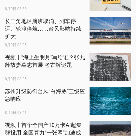
8月9日 03:56
长三角地区航班取消、列车停
运、轮渡停航……台风影响持续
扩大
8月9日 03:05
视频丨“海上生明月”写给谁？张九
龄故妻墓志首展 考古解谜题
8月9日 03:25
苏州升级防御台风“白海豚”三级应
急响应
8月9日 03:41
视频丨首个全国产10万卡AI超集
群投用 全国算力“一张网”加速成