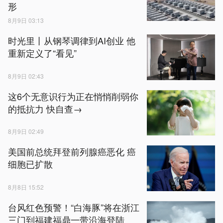
形
8月9日 03:13
时光里丨从钢琴调律到AI创业 他
重新定义了“看见”
8月9日 02:43
这6个无意识行为正在悄悄削弱你
的抵抗力 快自查→
8月9日 02:49
美国前总统拜登前列腺癌恶化 癌
细胞已扩散
8月8日 15:52
台风红色预警！“白海豚”将在浙江
三门到福建福鼎一带沿海登陆