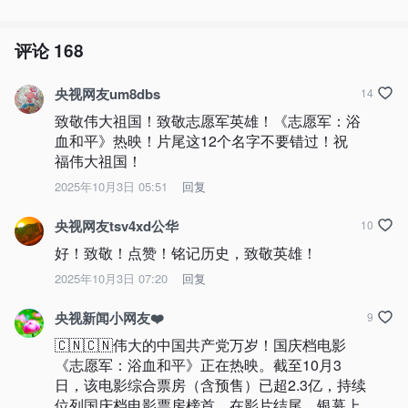
评论
168
央视网友um8dbs
14
致敬伟大祖国！致敬志愿军英雄！《志愿军：浴
血和平》热映！片尾这12个名字不要错过！祝
福伟大祖国！
2025年10月3日 05:51
回复
央视网友tsv4xd公华
10
好！致敬！点赞！铭记历史，致敬英雄！
2025年10月3日 07:20
回复
央视新闻小网友❤️
9
🇨🇳🇨🇳伟大的中国共产党万岁！国庆档电影
《志愿军：浴血和平》正在热映。截至10月3
日，该电影综合票房（含预售）已超2.3亿，持续
位列国庆档电影票房榜首。在影片结尾，银幕上