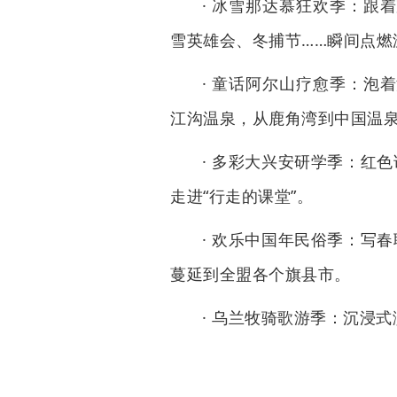
· 冰雪那达慕狂欢季：跟
雪英雄会、冬捕节……瞬间点燃
· 童话阿尔山疗愈季：泡
江沟温泉，从鹿角湾到中国温泉
· 多彩大兴安研学季：红
走进“行走的课堂”。
· 欢乐中国年民俗季：写
蔓延到全盟各个旗县市。
· 乌兰牧骑歌游季：沉浸