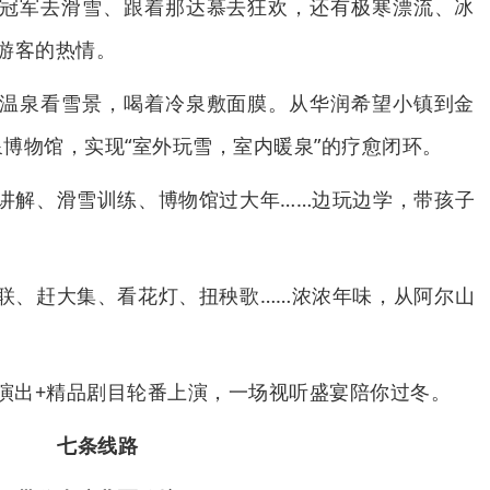
着冠军去滑雪、跟着那达慕去狂欢，还有极寒漂流、冰
游客的热情。
着温泉看雪景，喝着冷泉敷面膜。从华润希望小镇到金
博物馆，实现“室外玩雪，室内暖泉”的疗愈闭环。
色讲解、滑雪训练、博物馆过大年……边玩边学，带孩子
春联、赶大集、看花灯、扭秧歌……浓浓年味，从阿尔山
式演出+精品剧目轮番上演，一场视听盛宴陪你过冬。
七条线路