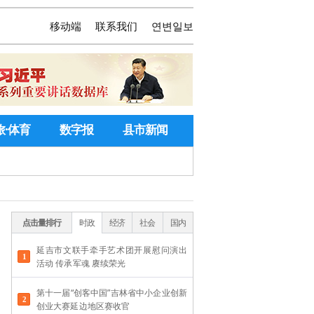
移动端
联系我们
연변일보
旅·体育
数字报
县市新闻
点击量排行
时政
经济
社会
国内
延吉市文联手牵手艺术团开展慰问演出
活动 传承军魂 赓续荣光
第十一届“创客中国”吉林省中小企业创新
创业大赛延边地区赛收官