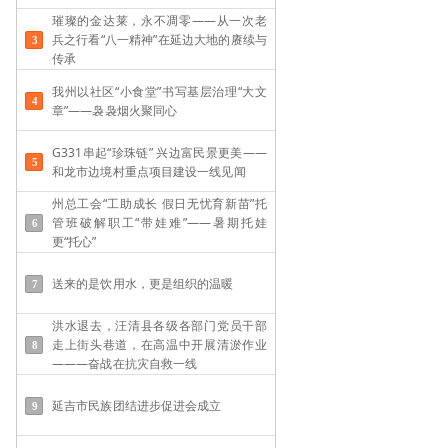
璀璨的金达莱，永不凋零——从一次老
兵之行看“八一精神”在延边大地的赓续与
传承
我州以社区“小食堂”书写基层治理“大文
章”——袅袅烟火聚同心
G331串起“珍珠链” 兴边富民景更美——
和龙市边境村重点项目建设一线见闻
州总工会“工助成长 假日无忧育新苗”托
管班破解职工“带娃难”——​暑期托娃
更“托心”
送来的是饮用水，更是组织的温暖
洪水退去，汪清县各级各部门党员干部
走上街头巷道，在高温中开展清淤作业
———奋战在抗灾自救一线
延吉市民族团结进步促进会成立