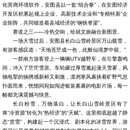
化营商环境软件，安图县以一套“组合拳”，在安图经济
开发区积累起规上企业、高新技术企业和“专精特新”企
业矩阵，共同锻造着县域经济的“钢铁脊梁”。
赛道之三——冷热交响，绘就文旅融合新图景。
一场大雪过后，安图县长白山雪岭景区万山载雪，
有游客感叹道：“天地苍茫成一色，此般仙境梦中留。”
一群南方游客登上一辆辆UTV越野车，在引擎轰鸣
间，冲入了茫茫雪原。车轮碾过厚雪溅起漫天雪雾，风
驰电掣的驰骋感新鲜又刺激，凛冽寒风裹挟着旷野气息
扑面而来，恍惚间宛如闯进银装素裹的电影片场，每一
帧都充满震撼与快意。
长白粉雪，万物落白，让长白山雪岭景区有了
将“冷资源”转化为“热经济”的“天赋”。这里彻底超越了静
态“赏雪”，构建起一个沉浸式、剧本化的冰雪世界，游