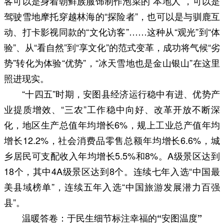
客可以是身着朝鲜族服饰制作泡菜的“本地人”，可以是
驾驶雪地摩托穿越林海的“探险者”，也可以是与驯鹿互
动、打卡影视同款的“文化访客”……这种从“观光”到“体
验”、从“看自然”到“享文化”的范式变革，成功将气候“劣
势”转化为体验“优势”，“冰天雪地也是金山银山”在这里
照进现实。
“十四五”时期，安图县经济运行稳中有进、优势产
业提质增效、“三农”工作稳中向好、改革开放不断深
化，地区生产总值年均增长6%，规上工业总产值年均
增长12.2%，社会消费品零售总额年均增长6.6%，城
乡居民可支配收入年均增长5.5%和8%。A级景区达到
18个，其中4A级景区达到8个。连续七年入选“中国最
美县域榜单”，连续五年入选“中国旅游发展潜力百强
县”。
温暖答卷：于民生细节标注幸福的“安图温度”