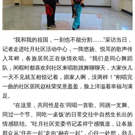
“我和我的祖国，一刻也不能分割……”采访当日，
记者走进吐月社区活动中心，一阵悠扬、悦耳的歌声传
入耳畔，各族居民正在纵情欢唱。“我们是同心舞蹈
队，闲暇时都喜欢到社区来唱歌跳舞聊聊天，大家伙儿
一天不见就互相惦记着，跟家人啊，没两样！”刚唱完
一曲的社区居民赵桂荣笑意盈盈，脸上洋溢着幸福与满
足。
“在这里，共同性是在‘同唱一首歌、同跳一支舞、
同过一个节、同吃一桌饭’的日常交往中自然生长出的
情感联结。”吐月社区党委书记孟祥宁感慨道，让各族
群众从“住在一起”走向“融在一起”，心往一处想，劲儿