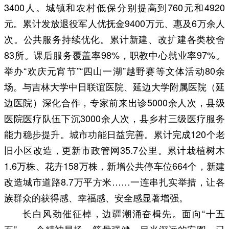
3400人。城镇和农村低保分别提高到760元和4920
元。累计发放退役军人优抚金9400万元、惠及6万余人
次。公共服务持续优化。累计新建、改扩建各类校舍
83所。课后服务覆盖率98%，职教中心就业率97%。
举办“欢庆元宵节”“四山一湖”越野赛等文体活动80余
场。与吉林大学中日联谊医院、延边大学附属医院（延
边医院）深化合作，专家前来出诊5000余人次，县级
医院医疗队伍下沉3000余人次，县乡村三级医疗服务
能力稳步提升。城市功能日益完善。累计完成120个老
旧小区改造，更新市政管网35.7公里。累计栽植树木
1.6万株、花卉158万株，新增公共停车位664个，新建
改造城市道路8.7万平方米……一连串扎实举措，让各
族群众的获得感、幸福感、安全感显著增强。
长白风劲催征棹，边疆潮涌奋楫先。面向“十五
五”，一个精神昂扬、筋骨强健、目光深远的安图，已