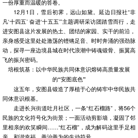
一份厚重而温暖的答卷。
12月1日，雪后初霁，远山如黛。延边日报社“非
凡‘十四五’ 奋进‘十五五’”主题调研采访团踏雪而行，走
进安图县这片发展的热土、团结的家园、实干的前沿，
亲身感受这里处处激荡的铿锵足音、时时奔涌的强劲脉
动，探寻一座边境县城在时代浪潮中铸魂锻骨、振翼高
飞的振兴密码。
培根筑基：以中华民族共同体意识熔铸高质量发展
的“安图底色”
这五年，安图县锻造了厚植于心的铸牢中华民族共
同体意识根基。
走进长兴街道吐月社区，一条“红石榴路”，将56个
民族的文化符号化为街景；一面活动剪影墙，凝固了邻
里相亲的欢笑瞬间……“红石榴”，成为解码这里手足相
亲、和谐幸福、善治善为的生动符号。