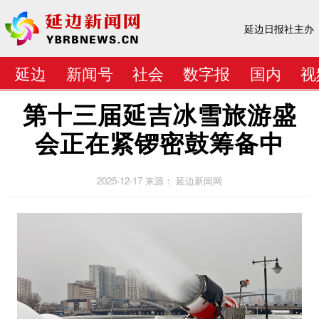
延边日报社主办
延边
新闻号
社会
数字报
国内
视
第十三届延吉冰雪旅游盛
会正在紧锣密鼓筹备中
2025-12-17
来源： 延边新闻网