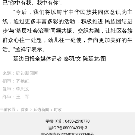
已“你中有我、我中有你”。
“今后，我们将以铸牢中华民族共同体意识为主
线，通过更多丰富多彩的活动，积极推进‘民族团结进
步’与‘基层社会治理’同频共振、交织共融，让社区各族
群众心往一处想，劲儿往一处使，奔向更加美好的生
活。”孟祥宁表示。
延边日报全媒体记者 秦羽/文 陈延龙/图
来源：延边新闻网
初审：齐艳红
复审：李思文
终审：王 军
当前位置： 首页 > 延边新闻 > 时政
举报电话：0433-2518770
吉ICP备09000490号-3
吉公网安备22240102000346号