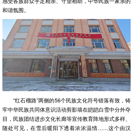
感受各族群众手足相亲、守望相助，中华民族一家亲的
和谐氛围。
“红石榴路”两侧的56个民族文化符号错落有致，铸
牢中华民族共同体意识活动剪影墙在皑皑白雪中分外夺
目，民族团结进步文化长廊等宣传教育阵地形式多样、
随处可见，在雪后暖阳下透着浓浓温情……这个由汉