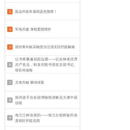
延边州发布暴雨蓝色预警！
军地共建 厚植爱国情怀
我州青年购买物资为汪清灾区纾困解难
让书香飘遍祖国边疆——记吉林省优秀
共产党员，和龙市图书馆党支部书记、
馆长何淑梅
文体共融 燃动绿茵
我州选手在全国博物馆讲解员大赛中获
佳绩
海兰江畔添新韵——海兰台朝鲜族民俗
度假区开园见闻