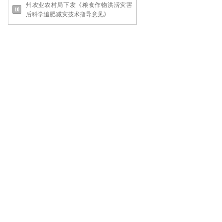
州农业农村局下发《粮食作物洪涝灾害
后科学追肥减灾技术指导意见》