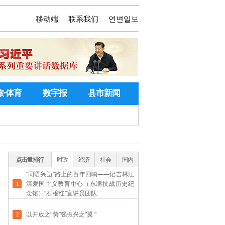
移动端
联系我们
연변일보
旅·体育
数字报
县市新闻
点击量排行
时政
经济
社会
国内
“同语兴边”路上的百年回响——记吉林汪
清爱国主义教育中心（东满抗战历史纪
念馆）“石榴红”宣讲员团队
以开放之“势”强振兴之“翼 ”