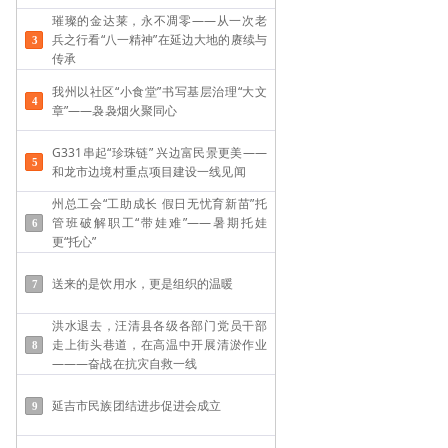
璀璨的金达莱，永不凋零——从一次老
兵之行看“八一精神”在延边大地的赓续与
传承
我州以社区“小食堂”书写基层治理“大文
章”——袅袅烟火聚同心
G331串起“珍珠链” 兴边富民景更美——
和龙市边境村重点项目建设一线见闻
州总工会“工助成长 假日无忧育新苗”托
管班破解职工“带娃难”——​暑期托娃
更“托心”
送来的是饮用水，更是组织的温暖
洪水退去，汪清县各级各部门党员干部
走上街头巷道，在高温中开展清淤作业
———奋战在抗灾自救一线
延吉市民族团结进步促进会成立