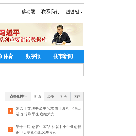
移动端
联系我们
연변일보
旅·体育
数字报
县市新闻
点击量排行
时政
经济
社会
国内
延吉市文联手牵手艺术团开展慰问演出
活动 传承军魂 赓续荣光
第十一届“创客中国”吉林省中小企业创新
创业大赛延边地区赛收官