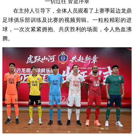
一切过往 皆是序章
在主持人引导下，全体人员观看了上赛季延边龙鼎
足球俱乐部训练及比赛的视频剪辑。一粒粒精彩的进
球，一次次紧紧拥抱、共庆胜利的场面，令人热血沸
腾。