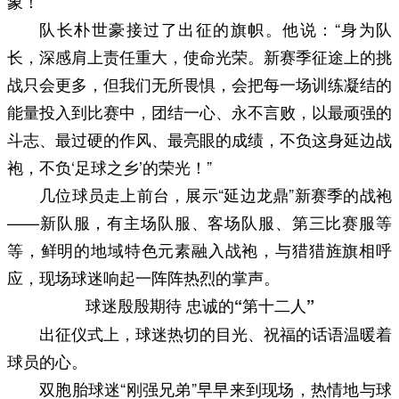
象！”
队长朴世豪接过了出征的旗帜。他说：“身为队
长，深感肩上责任重大，使命光荣。新赛季征途上的挑
战只会更多，但我们无所畏惧，会把每一场训练凝结的
能量投入到比赛中，团结一心、永不言败，以最顽强的
斗志、最过硬的作风、最亮眼的成绩，不负这身延边战
袍，不负‘足球之乡’的荣光！”
几位球员走上前台，展示“延边龙鼎”新赛季的战袍
——新队服，有主场队服、客场队服、第三比赛服等
等，鲜明的地域特色元素融入战袍，与猎猎旌旗相呼
应，现场球迷响起一阵阵热烈的掌声。
球迷殷殷期待 忠诚的“第十二人”
出征仪式上，球迷热切的目光、祝福的话语温暖着
球员的心。
双胞胎球迷“刚强兄弟”早早来到现场，热情地与球