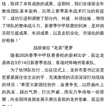
练，取得了卓有成效的成果。这期间，我们在保留去年
教练团队基本架构，沿用上赛季基本战术打法的前提
下，成功引进和调整了部分内、外援，补强短板，增强
了球队的整体战斗力。新赛季中甲联赛的到来，是对俱
乐部引援成果、冬训成果，以及走职业化、市场化的最
好检验！”
战鼓催征 “龙鼎”逐梦
随着2026赛季中甲联赛赛程的新鲜出炉，延边龙
鼎将在3月14日新赛季首战，客场对阵梅州客家队。
为了给球队壮行，出征仪式上，龙井市委书记吴贤
哲紧紧握住张文吉的手，充满激情的话语深深打动现场
的球员：“希望大家团结协作，奋勇争先，以昂扬向上
的风采，踢出气势，打出声威，用实力争得每一份荣
耀，向全国球迷朋友展示勇往直前的龙井形象、延边形