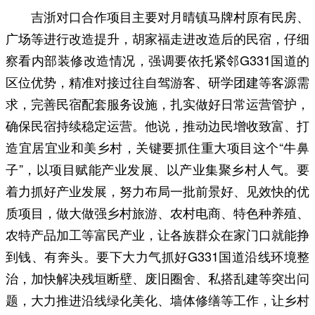
吉浙对口合作项目主要对月晴镇马牌村原有民房、
广场等进行改造提升，胡家福走进改造后的民宿，仔细
察看内部装修改造情况，强调要依托紧邻G331国道的
区位优势，精准对接过往自驾游客、研学团建等客源需
求，完善民宿配套服务设施，扎实做好日常运营管护，
确保民宿持续稳定运营。他说，推动边民增收致富、打
造宜居宜业和美乡村，关键要抓住重大项目这个“牛鼻
子”，以项目赋能产业发展、以产业集聚乡村人气。要
着力抓好产业发展，努力布局一批前景好、见效快的优
质项目，做大做强乡村旅游、农村电商、特色种养殖、
农特产品加工等富民产业，让各族群众在家门口就能挣
到钱、有奔头。要下大力气抓好G331国道沿线环境整
治，加快解决残垣断壁、废旧圈舍、私搭乱建等突出问
题，大力推进沿线绿化美化、墙体修缮等工作，让乡村