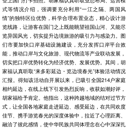
式等情况介绍，强调要充分利用“一江之隔、两国风
情”的独特区位优势，科学合理布置业态，精心设计游
览线路，让游客在国门之上既能眺望祖国山河、又能尽
览异国风光，切实提升边境旅游的吸引力与感染力。图
们市要加快口岸基础设施建设，充分发挥口岸平台效
能，推动口岸与文化旅游、现代物流等产业联动发展，
切实把口岸优势转化为经济优势、发展优势。其间，胡
家福认真听取“来多彩延边・览边境春光”体验活动情况
汇报。得知该活动自开展以来，已吸引全国214户家庭
相约延边，在线上线下引发热烈反响，收获如潮好评，
胡家福给予肯定。他指出，这种跨越地域的结对过节方
式，让全国各地家庭走进延边、感受延边，在共同欢度
佳节、携手游览春光的深度体验中，拉近了心理距离、
融洽了彼此感情，使中华民族共同体理念在心中深深扎