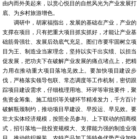
由内而外美起来，以赏心悦目的自然风光为产业发展打
底、为乡村旅游增色。
调研中，胡家福指出，发展的基础在产业，产业的
支撑在项目，只有把重大项目抓实抓好，才能让产业基
础筋骨强壮、发展后劲底气充足。图们市要牢固树立项
目为王、制造业当家理念，坚持以实干出实绩、以担当
促发展，把功夫下在破解产业发展的痛点堵点上，把精
力用在推动重大项目落地见效上。要加快项目建设步
伐，严格落实领导包联、常态调度等工作机制，密切跟
踪项目建设需求，仔细梳理用地、环评等审批要件，聚
焦资金筹集、施工组织等关键环节精准发力，千方百计
破解瓶颈制约，推动项目早建设、早投运、早见效。要
壮大实体经济规模，按照全员参与、上下联动的招商模
式，招引落地一批投资规模大、支撑能力强的制造业项
目，推动纺织服装、农特产品加工等特色优势产业加快