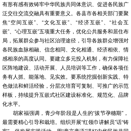
有形有感有效铸牢中华民族共同体意识、促进各民族广
泛交往交流交融具有重要意义。各县市各相关部门要聚
焦“空间互嵌”、“文化互嵌”、“经济互嵌”、“社会互
嵌”、“心理互嵌”五项重大任务，优化公共服务和居住布
局，拓展群众参与社区治理途径，引导各族群众增强对
各民族血脉相融、信念相同、文化相通、经济相依、情
感相亲的高度认同。要建立多元投入机制，有力保障社
区阵地建设、活动开展、人员培训等工作，确保各项任
务有人抓、能落地、见实效。要系统挖掘创新实践、特
色做法和鲜活经验，分层次培育可复制、可推广的示范
样板，持续提升互嵌式社区建设标准化、规范化、品牌
化水平。
胡家福强调，青少年阶段是人生的“拔节孕穗期”，
最需要精心引导和栽培。组织开展“红领巾讲解员”话“铸
牢”、促发展实践活动，用“童言童语”讲好中华民族共同