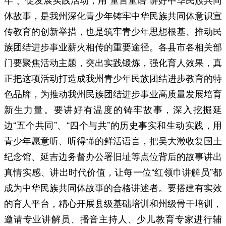
体故事，是我州深化青少年铸牢中华民族共同体意识宣
传教育的创新举措，也是筑牢青少年思想根基、推动民
族团结进步事业薪火相传的重要途径。各县市各相关部
门要聚焦活动主题，突出实践锻炼，强化育人效果，真
正把这项活动打造成我州青少年民族团结进步教育的特
色品牌，为推动我州民族团结进步事业高质量发展培育
新生力量。要讲好有温度的铸牢故事，深入挖掘延
边“五个共同”、“四个与共”的历史事实和生动实践，用
青少年愿意听、听得懂的鲜活语言，把吴大澂收复国土
纪念馆、延吉边务督办公署旧址等点位背后的故事讲出
真情实感、讲出时代价值，让每一位“红领巾讲解员”都
成为中华民族共同体故事的合格讲述者。要搭建有实效
的育人平台，精心开展县级基础培训和州级骨干培训，
邀请专业讲解员、播音主持人、少儿教育专家进行辅