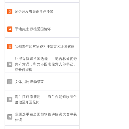
延边州发布暴雨蓝色预警！
军地共建 厚植爱国情怀
我州青年购买物资为汪清灾区纾困解难
让书香飘遍祖国边疆——记吉林省优秀
共产党员，和龙市图书馆党支部书记、
馆长何淑梅
文体共融 燃动绿茵
海兰江畔添新韵——海兰台朝鲜族民俗
度假区开园见闻
我州选手在全国博物馆讲解员大赛中获
佳绩