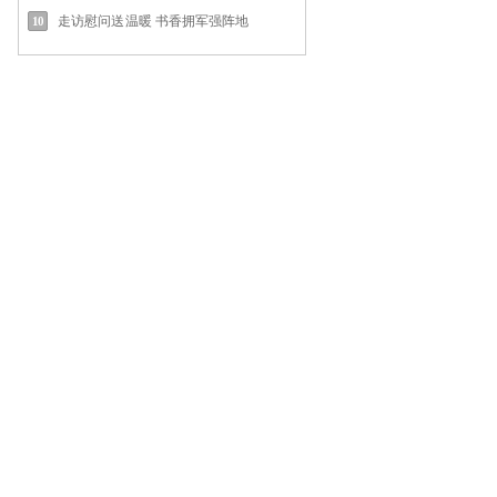
走访慰问送温暖 书香拥军强阵地