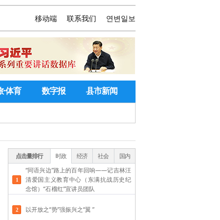
移动端
联系我们
연변일보
旅·体育
数字报
县市新闻
点击量排行
时政
经济
社会
国内
“同语兴边”路上的百年回响——记吉林汪
清爱国主义教育中心（东满抗战历史纪
念馆）“石榴红”宣讲员团队
以开放之“势”强振兴之“翼 ”