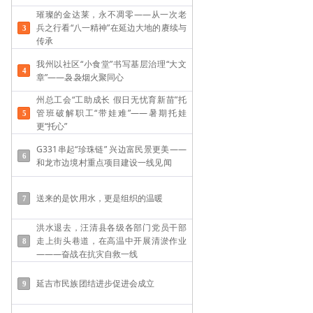
璀璨的金达莱，永不凋零——从一次老
兵之行看“八一精神”在延边大地的赓续与
传承
我州以社区“小食堂”书写基层治理“大文
章”——袅袅烟火聚同心
州总工会“工助成长 假日无忧育新苗”托
管班破解职工“带娃难”——​暑期托娃
更“托心”
G331串起“珍珠链” 兴边富民景更美——
和龙市边境村重点项目建设一线见闻
送来的是饮用水，更是组织的温暖
洪水退去，汪清县各级各部门党员干部
走上街头巷道，在高温中开展清淤作业
———奋战在抗灾自救一线
延吉市民族团结进步促进会成立