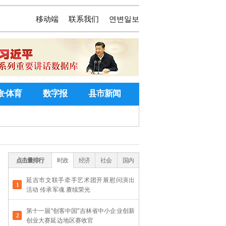
移动端
联系我们
연변일보
旅·体育
数字报
县市新闻
点击量排行
时政
经济
社会
国内
延吉市文联手牵手艺术团开展慰问演出
活动 传承军魂 赓续荣光
第十一届“创客中国”吉林省中小企业创新
创业大赛延边地区赛收官