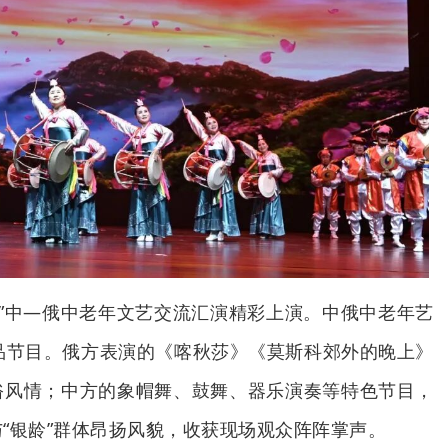
边”中—俄中老年文艺交流汇演精彩上演。中俄中老年艺
品节目。俄方表演的《喀秋莎》《莫斯科郊外的晚上》
俗风情；中方的象帽舞、鼓舞、器乐演奏等特色节目，
“银龄”群体昂扬风貌，收获现场观众阵阵掌声。