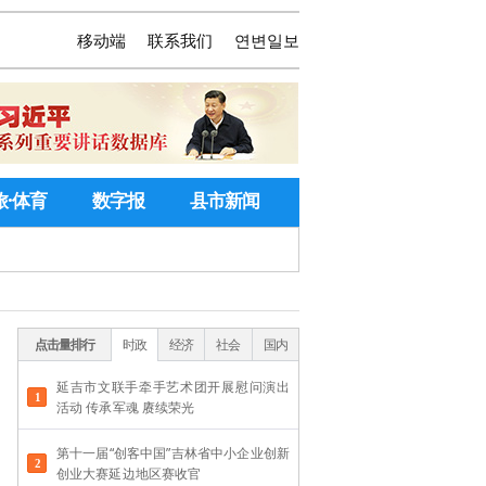
移动端
联系我们
연변일보
旅·体育
数字报
县市新闻
点击量排行
时政
经济
社会
国内
延吉市文联手牵手艺术团开展慰问演出
活动 传承军魂 赓续荣光
第十一届“创客中国”吉林省中小企业创新
创业大赛延边地区赛收官