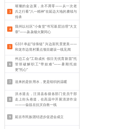
璀璨的金达莱，永不凋零——从一次老
兵之行看“八一精神”在延边大地的赓续与
传承
我州以社区“小食堂”书写基层治理“大文
章”——袅袅烟火聚同心
G331串起“珍珠链” 兴边富民景更美——
和龙市边境村重点项目建设一线见闻
州总工会“工助成长 假日无忧育新苗”托
管班破解职工“带娃难”——​暑期托娃
更“托心”
送来的是饮用水，更是组织的温暖
洪水退去，汪清县各级各部门党员干部
走上街头巷道，在高温中开展清淤作业
———奋战在抗灾自救一线
延吉市民族团结进步促进会成立