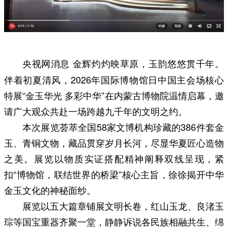
金辉灼灼映草原，玉韵悠悠贯千年。
央视网消息
伴着初夏清风，2026年国际博物馆日中国主会场核心
特展“金玉华光 多彩中华”在内蒙古博物院温情启幕，邀
请广大观众共赴一场跨越九千年的文明之约。
本次展览荟萃全国58家文博机构珍藏的386件套金
玉、青铜文物，藏品贯穿岁月长河，尽显华夏匠心造物
之美。展览以物质实证搭配精神阐释双线呈现，紧
扣“博物馆，联结世界的桥梁”核心主旨，徐徐揭开中华
金玉文化的神秘面纱。
展览以五大篇章铺展文明长卷，红山玉龙、良渚玉
琮等国宝重器齐聚一堂，静静诉说各民族相融共生、绵