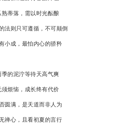
瓜熟蒂落，需以时光酝酿
的法则只可遵循，不可颠倒
有小成，最怕内心的骄矜
雨季的泥泞等待天高气爽
无须烦恼，成长终有代价
否圆满，是天道而非人为
无禅心，且看初夏的言行