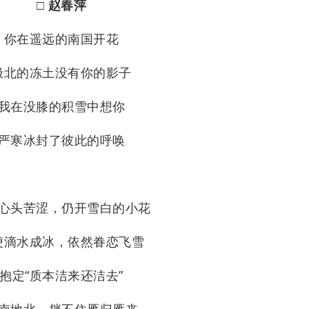
□ 赵春萍
你在遥远的南国开花
极北的冻土没有你的影子
我在没膝的积雪中想你
严寒冰封了彼此的呼唤
心头苦涩，仍开雪白的小花
便滴水成冰，依然眷恋飞雪
抱定“质本洁来还洁去”