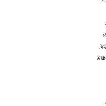
天
我
苦楝