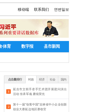
移动端
联系我们
연변일보
旅·体育
数字报
县市新闻
点击量排行
时政
经济
社会
国内
延吉市文联手牵手艺术团开展慰问演出
活动 传承军魂 赓续荣光
第十一届“创客中国”吉林省中小企业创新
创业大赛延边地区赛收官