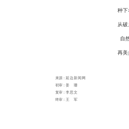
种下
从破
自
再美
来源：
延边新闻网
初审：
姜珊
复审：
李思文
终审：
王军