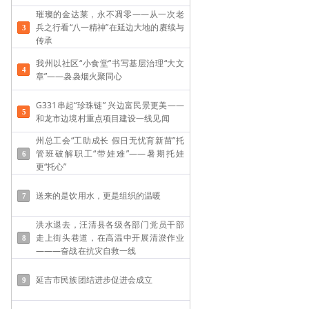
璀璨的金达莱，永不凋零——从一次老
兵之行看“八一精神”在延边大地的赓续与
传承
我州以社区“小食堂”书写基层治理“大文
章”——袅袅烟火聚同心
G331串起“珍珠链” 兴边富民景更美——
和龙市边境村重点项目建设一线见闻
州总工会“工助成长 假日无忧育新苗”托
管班破解职工“带娃难”——​暑期托娃
更“托心”
送来的是饮用水，更是组织的温暖
洪水退去，汪清县各级各部门党员干部
走上街头巷道，在高温中开展清淤作业
———奋战在抗灾自救一线
延吉市民族团结进步促进会成立