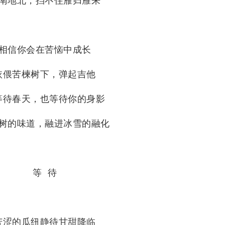
南地北，挡不住雁归雁来
相信你会在苦恼中成长
依偎苦楝树下，弹起吉他
等待春天，也等待你的身影
树的味道，融进冰雪的融化
等 待
苦涩的瓜纽静待甘甜降临