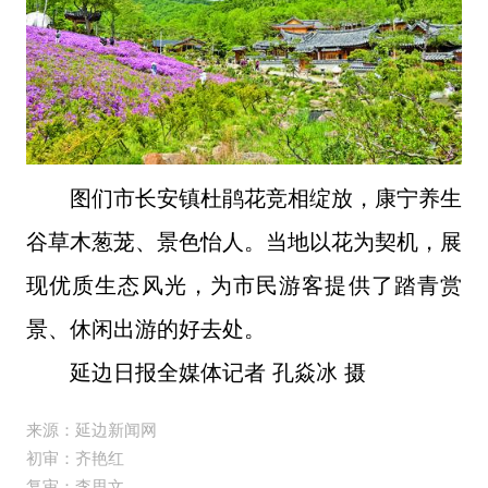
图们市长安镇杜鹃花竞相绽放，康宁养生
谷草木葱茏、景色怡人。当地以花为契机，展
现优质生态风光，为市民游客提供了踏青赏
景、休闲出游的好去处。
延边日报全媒体记者 孔焱冰 摄
来源：延边新闻网
初审：齐艳红
复审：李思文