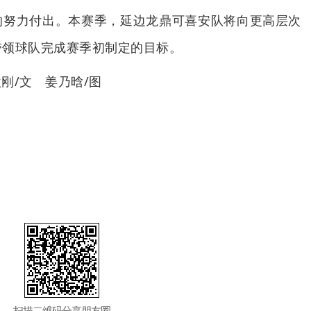
的努力付出。本赛季，延边龙鼎可喜安队将向更高层次
带领球队完成赛季初制定的目标。
刚/文 姜乃晗/图
扫描二维码分享朋友圈