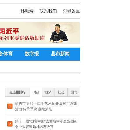
移动端
联系我们
연변일보
旅·体育
数字报
县市新闻
点击量排行
时政
经济
社会
国内
延吉市文联手牵手艺术团开展慰问演出
活动 传承军魂 赓续荣光
第十一届“创客中国”吉林省中小企业创新
创业大赛延边地区赛收官