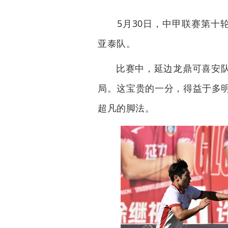
5月30日，中甲联赛第十
亚泰队。
比赛中，延边龙鼎可喜安
局。这宝贵的一分，得益于多
超凡的脚法。