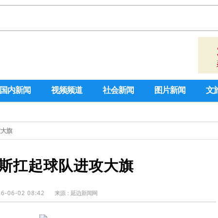
国内新闻
视频频道
社会新闻
图片新闻
文
攻大旗
斯扛起球队进攻大旗
6-06-02 08:42
来源：
延边新闻网