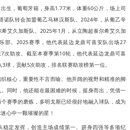
4日出生，葡萄牙籍，身高1.77米，体重60公斤，场上司
西塔诺队转会加盟葡乙马林汉斯队。2024年，从葡乙辛
希艾久加斯队。2025年1月，从立陶超泰尔希艾久加
部。2025赛季，他代表延边龙鼎可喜安队出场27
献7次助攻。截至本赛季第10轮，他代表延边龙鼎可喜
攻入3球，贡献5次助攻，排名联赛助攻榜第一位。
组织核心，重要性不言而喻。他开阔的视野和精准的脚
机。同时，他还能在最困难的时候，挺身而出，凭借一
两个赛季的磨炼，多明戈斯已经很好地融入球队，成为
球迷心中一颗璀璨的星！
队稳定发挥，创造主场成绩第一、跻身四强等多项纪