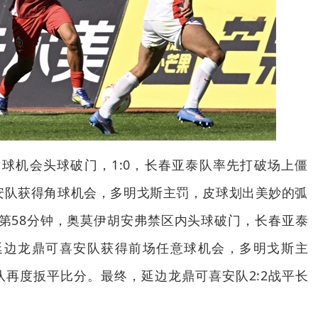
球机会头球破门，1:0，长春亚泰队率先打破场上僵
安队获得角球机会，多明戈斯主罚，皮球划出美妙的弧
。第58分钟，奥莫伊胡安弗禁区内头球破门，长春亚泰
，延边龙鼎可喜安队获得前场任意球机会，多明戈斯主
再度扳平比分。最终，延边龙鼎可喜安队2:2战平长