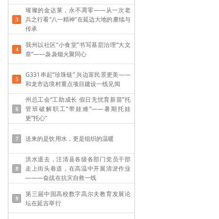
璀璨的金达莱，永不凋零——从一次老
兵之行看“八一精神”在延边大地的赓续与
传承
我州以社区“小食堂”书写基层治理“大文
章”——袅袅烟火聚同心
G331串起“珍珠链” 兴边富民景更美——
和龙市边境村重点项目建设一线见闻
州总工会“工助成长 假日无忧育新苗”托
管班破解职工“带娃难”——​暑期托娃
更“托心”
送来的是饮用水，更是组织的温暖
洪水退去，汪清县各级各部门党员干部
走上街头巷道，在高温中开展清淤作业
———奋战在抗灾自救一线
第三届中国高校数字高尔夫教育发展论
坛在延吉举行