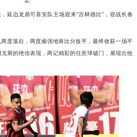
轮，延边龙鼎可喜安队主场迎来“吉林德比”，迎战长春
队两度落后，两度顽强地将比分扳平，最终收获一场平
明戈斯的绝佳表现，两记精彩的任意球破门，展现出他