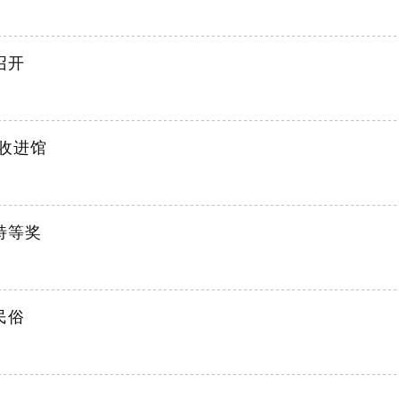
召开
收进馆
特等奖
民俗