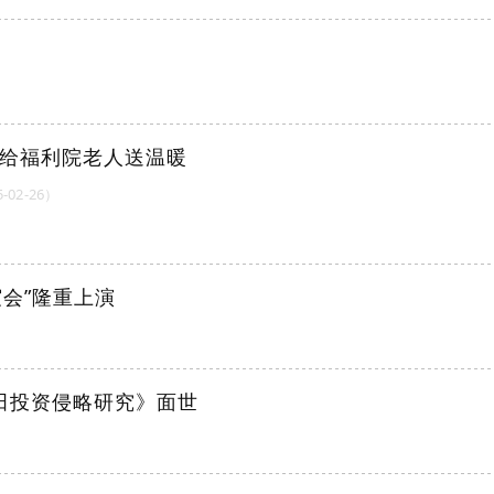
给福利院老人送温暖
-02-26）
谊会”隆重上演
田投资侵略研究》面世