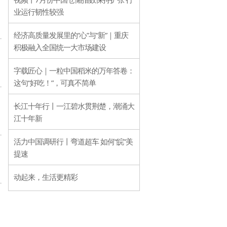
业运行韧性较强
经济高质量发展里的“心”与“新”｜重庆
积极融入全国统一大市场建设
字载匠心｜一粒中国稻米的万年答卷：
这句“好吃！”，可真不简单
长江十年行丨一江碧水贯荆楚，潮涌大
江十年新
活力中国调研行丨弯道超车 如何“皖”美
提速
动起来，生活更精彩