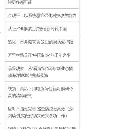
锁更多新可能
金观平：以系统思维强化科技攻关能力
从“三个时间刻度”感悟新时代中国
追光｜市井藏真功 这里的街坊爱摔跤
万里丝路见证“中国制造”的千年之变
晶采观察丨从“看海”到“玩海”新业态撬
动海洋旅游消费新蓝海
视频丨高温下用电负荷创新高 解码今
夏的清凉底气
应对举措更完善 巡查防控更高效（深
阅读·扎实做好防灾救灾各项工作）
视频丨7月份中国仓储指数保持扩张 行