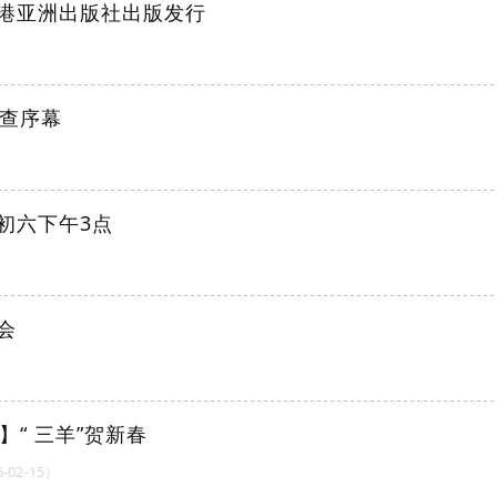
香港亚洲出版社出版发行
补查序幕
初六下午3点
会
】“ 三羊”贺新春
-02-15）