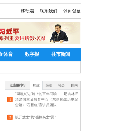
移动端
联系我们
연변일보
旅·体育
数字报
县市新闻
点击量排行
时政
经济
社会
国内
“同语兴边”路上的百年回响——记吉林汪
清爱国主义教育中心（东满抗战历史纪
念馆）“石榴红”宣讲员团队
以开放之“势”强振兴之“翼 ”