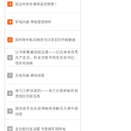
延边州发布暴雨蓝色预警！
军地共建 厚植爱国情怀
我州青年购买物资为汪清灾区纾困解难
让书香飘遍祖国边疆——记吉林省优秀
共产党员，和龙市图书馆党支部书记、
馆长何淑梅
文体共融 燃动绿茵
海兰江畔添新韵——海兰台朝鲜族民俗
度假区开园见闻
我州选手在全国博物馆讲解员大赛中获
佳绩
走访慰问送温暖 书香拥军强阵地