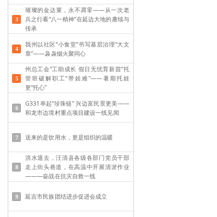
璀璨的金达莱，永不凋零——从一次老
兵之行看“八一精神”在延边大地的赓续与
传承
我州以社区“小食堂”书写基层治理“大文
章”——袅袅烟火聚同心
州总工会“工助成长 假日无忧育新苗”托
管班破解职工“带娃难”——​暑期托娃
更“托心”
G331串起“珍珠链” 兴边富民景更美——
和龙市边境村重点项目建设一线见闻
送来的是饮用水，更是组织的温暖
洪水退去，汪清县各级各部门党员干部
走上街头巷道，在高温中开展清淤作业
———奋战在抗灾自救一线
延吉市民族团结进步促进会成立