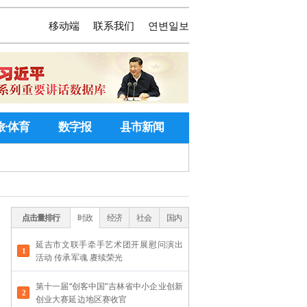
移动端
联系我们
연변일보
旅·体育
数字报
县市新闻
点击量排行
时政
经济
社会
国内
延吉市文联手牵手艺术团开展慰问演出
活动 传承军魂 赓续荣光
第十一届“创客中国”吉林省中小企业创新
创业大赛延边地区赛收官