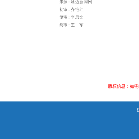
来源：
延边新闻网
初审：
齐艳红
复审：
李思文
终审：
王军
版权信息：如需