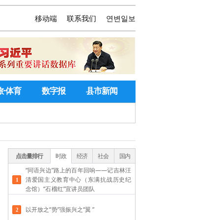
移动端
联系我们
연변일보
旅·体育
数字报
县市新闻
点击量排行
时政
经济
社会
国内
“同语兴边”路上的百年回响——记吉林汪
清爱国主义教育中心（东满抗战历史纪
念馆）“石榴红”宣讲员团队
以开放之“势”强振兴之“翼 ”