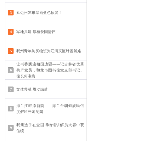
延边州发布暴雨蓝色预警！
军地共建 厚植爱国情怀
我州青年购买物资为汪清灾区纾困解难
让书香飘遍祖国边疆——记吉林省优秀
共产党员，和龙市图书馆党支部书记、
馆长何淑梅
文体共融 燃动绿茵
海兰江畔添新韵——海兰台朝鲜族民俗
度假区开园见闻
我州选手在全国博物馆讲解员大赛中获
佳绩