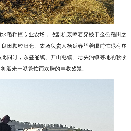
德水稻种植专业农场，收割机轰鸣着穿梭于金色稻田之
亩良田颗粒归仓。农场负责人杨延春望着眼前忙碌有序
与此同时，东盛涌镇、开山屯镇、老头沟镇等地的秋收
即将迎来一派繁忙而欢腾的丰收盛景。