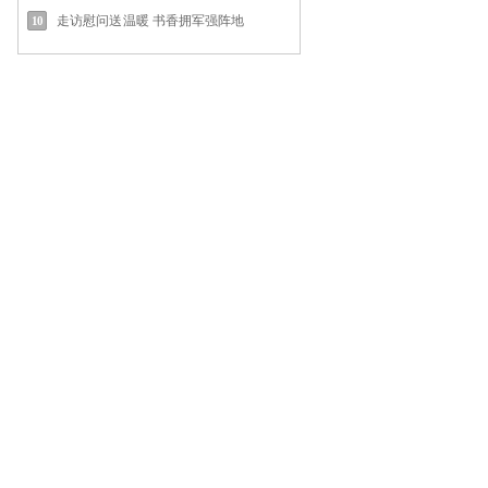
走访慰问送温暖 书香拥军强阵地