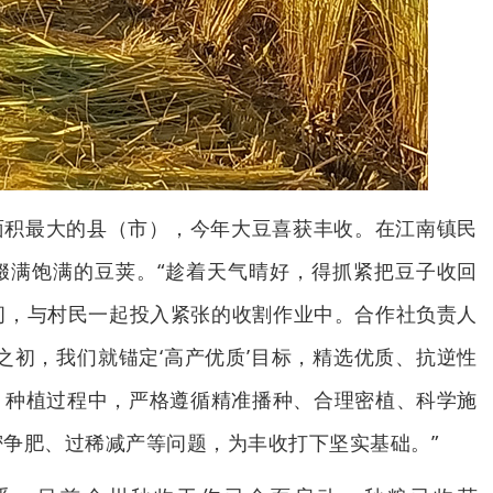
面积最大的县（市），今年大豆喜获丰收。在江南镇民
缀满饱满的豆荚。“趁着天气晴好，得抓紧把豆子收回
田间，与村民一起投入紧张的收割作业中。合作社负责人
之初，我们就锚定‘高产优质’目标，精选优质、抗逆性
。种植过程中，严格遵循精准播种、合理密植、科学施
争肥、过稀减产等问题，为丰收打下坚实基础。”