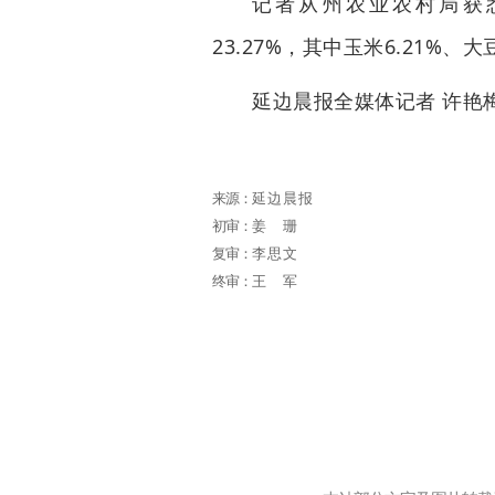
记者从州农业农村局获
23.27%，其中玉米6.21%、大
延边晨报全媒体记者 许艳梅
来源：
延边晨报
初审：
姜珊
复审：
李思文
终审：
王军