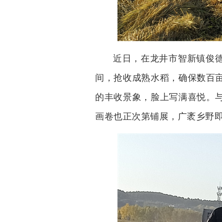
近日，在龙井市智新镇俊
间，抢收成熟水稻，确保数百
的丰收景象，脸上写满喜悦。
画卷也正次第铺展，广袤乡野