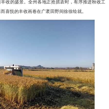
着丰收的盛景。全州各地正抢抓农时，有序推进秋收工
碌而喜悦的丰收画卷在广袤田野间徐徐绘就。