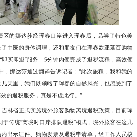
疆区的娜达莎经珲春口岸进入珲春后，品尝了特色美
验了中医的身体调理，还和朋友们在珲春欧亚延百购物
过“即买即退”服务，5分钟内便完成了退税流程，高效便
中，娜达莎通过翻译告诉记者：“此次旅程，我和我的
这几天里，我们既领略了珲春的自然风光，也感受到了
效的退税服务，真是不虚此行。”
，吉林省正式实施境外旅客购物离境退税政策，目前珲
不同于传统“离境时口岸排队退税”模式，境外旅客在这几
场内出示证件、购物发票及退税申请单，经工作人员核