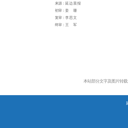
来源：
延边晨报
初审：
姜珊
复审：
李思文
终审：
王军
本站部分文字及图片转载