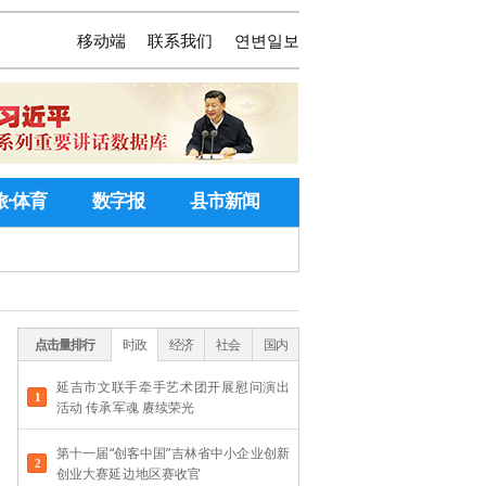
移动端
联系我们
연변일보
旅·体育
数字报
县市新闻
点击量排行
时政
经济
社会
国内
延吉市文联手牵手艺术团开展慰问演出
活动 传承军魂 赓续荣光
第十一届“创客中国”吉林省中小企业创新
创业大赛延边地区赛收官