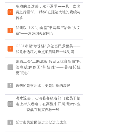
璀璨的金达莱，永不凋零——从一次老
兵之行看“八一精神”在延边大地的赓续与
传承
我州以社区“小食堂”书写基层治理“大文
章”——袅袅烟火聚同心
G331串起“珍珠链” 兴边富民景更美——
和龙市边境村重点项目建设一线见闻
州总工会“工助成长 假日无忧育新苗”托
管班破解职工“带娃难”——​暑期托娃
更“托心”
送来的是饮用水，更是组织的温暖
洪水退去，汪清县各级各部门党员干部
走上街头巷道，在高温中开展清淤作业
———奋战在抗灾自救一线
延吉市民族团结进步促进会成立