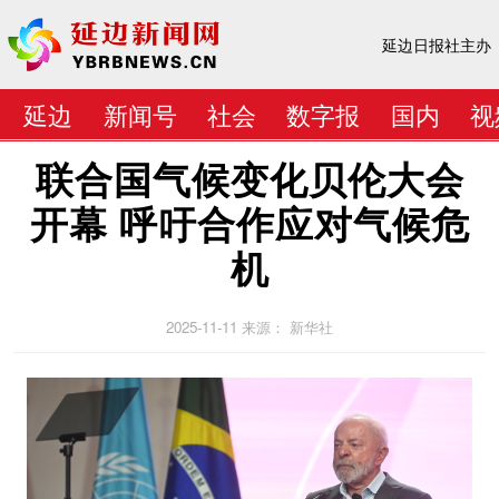
延边日报社主办
延边
新闻号
社会
数字报
国内
视
联合国气候变化贝伦大会
开幕 呼吁合作应对气候危
机
2025-11-11
来源： 新华社