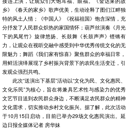
接连上演，让观众们大饱耳福、眼福。《金达莱的故
乡》《春天的家乡》歌声优美，生动诠释了图们江畔独
特的风土人情；《中国人》《祝福祖国》饱含深情，充
分抒发了人民群众炽热的家国情怀；葫芦丝演奏《月光
下的凤尾竹》旋律悠扬、长鼓舞《长鼓声声》铿锵有
力，让观众在视听交融中感受到中华优秀传统文化的无
限魅力；舞蹈《我们家有惊喜》聚焦群众的幸福日常，
用鲜活演绎展现了乡村振兴背景下的农民生活变迁，引
发观众强烈共鸣。
此次“送演出下基层”活动以“文化为民、文化惠民、
文化乐民”为核心，旨在将兼具艺术性与感染力的优秀
文艺节目送到农民群众身边，不断满足农民群众的精神
文化需求，切实推动乡村文化振兴。据了解，此次活动
于10月15日启动，目前已举办29场文化惠民演出。延
边日报全媒体记者 房华妹