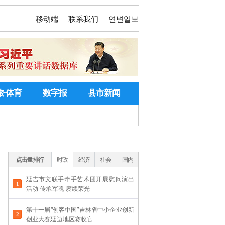
移动端
联系我们
연변일보
旅·体育
数字报
县市新闻
点击量排行
时政
经济
社会
国内
延吉市文联手牵手艺术团开展慰问演出
活动 传承军魂 赓续荣光
第十一届“创客中国”吉林省中小企业创新
创业大赛延边地区赛收官