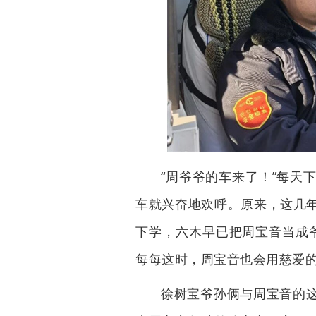
“周爷爷的车来了！”每天
车就兴奋地欢呼。原来，这几
下学，六木早已把周宝音当成爷
每每这时，周宝音也会用慈爱的
徐树宝爷孙俩与周宝音的这