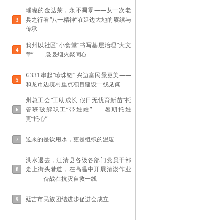
璀璨的金达莱，永不凋零——从一次老
兵之行看“八一精神”在延边大地的赓续与
传承
我州以社区“小食堂”书写基层治理“大文
章”——袅袅烟火聚同心
G331串起“珍珠链” 兴边富民景更美——
和龙市边境村重点项目建设一线见闻
州总工会“工助成长 假日无忧育新苗”托
管班破解职工“带娃难”——​暑期托娃
更“托心”
送来的是饮用水，更是组织的温暖
洪水退去，汪清县各级各部门党员干部
走上街头巷道，在高温中开展清淤作业
———奋战在抗灾自救一线
延吉市民族团结进步促进会成立