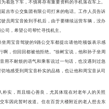
因为着急下车，不慎将存有重要资料的手机落在车上。
到延吉市公交集团有限公司打来的电话。工作人员告诉
驾驶员周宝音捡到手机后，由于要继续运营车辆，没办
到公司，希望公司帮忙寻找机主。
乘坐周宝音驾驶的9路公交车都提出请他吃顿饭表示感
行啊，但回回都被他拒绝。”徐树宝说，他和孙子坐周
宝音用不耐烦的语气和乘客说过一句话，也没遇到过急
深切地感受到周宝音朴实的品格，也让他和周宝音从司
。
人朴实，而且细心善良，尤其体现在对老年人的关照
公交车因此暂时改道。住在百货大楼附近的老人想去东