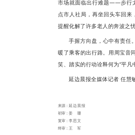
市场就面临出行难题——步行
点市人社局，再坐回头车回来
提醒化解了许多老人的奔波之忧
手握方向盘，心中有责任
暖了乘客的出行路。用周宝音
笑、踏实的行动诠释何为“平凡
延边晨报全媒体记者 任慧
来源：
延边晨报
初审：
姜珊
复审：
李思文
终审：
王军