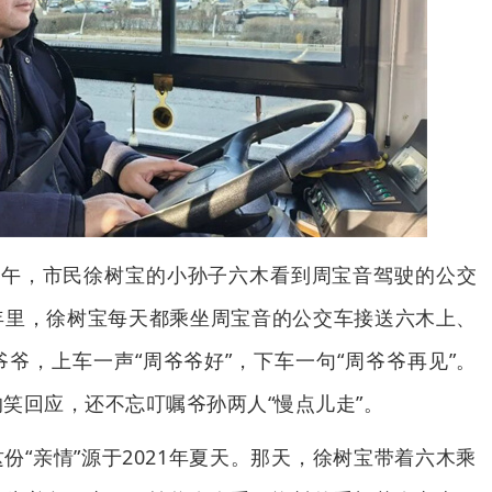
下午，市民徐树宝的小孙子六木看到周宝音驾驶的公交
年里，徐树宝每天都乘坐周宝音的公交车接送六木上、
爷，上车一声“周爷爷好”，下车一句“周爷爷再见”。
笑回应，还不忘叮嘱爷孙两人“慢点儿走”。
份“亲情”源于2021年夏天。那天，徐树宝带着六木乘