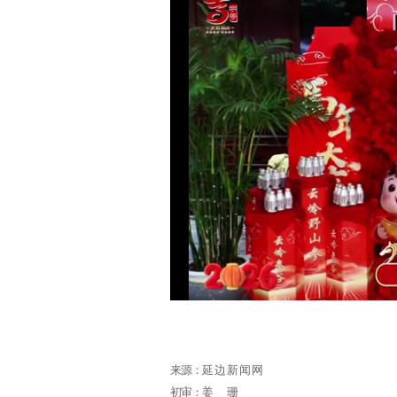
来源：
延边新闻网
初审：
姜珊