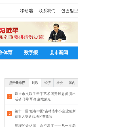
移动端
联系我们
연변일보
旅·体育
数字报
县市新闻
点击量排行
时政
经济
社会
国内
延吉市文联手牵手艺术团开展慰问演出
活动 传承军魂 赓续荣光
第十一届“创客中国”吉林省中小企业创新
创业大赛延边地区赛收官
璀璨的金达莱，永不凋零——从一次老