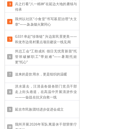
兵之行看“八一精神”在延边大地的赓续与
传承
我州以社区“小食堂”书写基层治理“大文
章”——袅袅烟火聚同心
G331串起“珍珠链” 兴边富民景更美——
和龙市边境村重点项目建设一线见闻
州总工会“工助成长 假日无忧育新苗”托
管班破解职工“带娃难”——​暑期托娃
更“托心”
送来的是饮用水，更是组织的温暖
洪水退去，汪清县各级各部门党员干部
走上街头巷道，在高温中开展清淤作业
———奋战在抗灾自救一线
延吉市民族团结进步促进会成立
我州开展2026年军队离退休干部荣誉疗