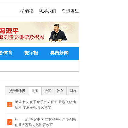
移动端
联系我们
연변일보
旅·体育
数字报
县市新闻
点击量排行
时政
经济
社会
国内
延吉市文联手牵手艺术团开展慰问演出
活动 传承军魂 赓续荣光
第十一届“创客中国”吉林省中小企业创新
创业大赛延边地区赛收官