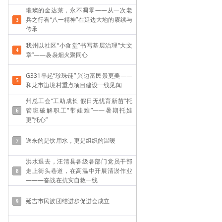
璀璨的金达莱，永不凋零——从一次老
兵之行看“八一精神”在延边大地的赓续与
传承
我州以社区“小食堂”书写基层治理“大文
章”——袅袅烟火聚同心
G331串起“珍珠链” 兴边富民景更美——
和龙市边境村重点项目建设一线见闻
州总工会“工助成长 假日无忧育新苗”托
管班破解职工“带娃难”——​暑期托娃
更“托心”
送来的是饮用水，更是组织的温暖
洪水退去，汪清县各级各部门党员干部
走上街头巷道，在高温中开展清淤作业
———奋战在抗灾自救一线
延吉市民族团结进步促进会成立