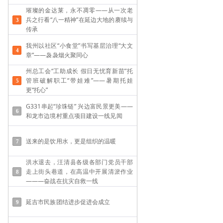
璀璨的金达莱，永不凋零——从一次老
兵之行看“八一精神”在延边大地的赓续与
传承
我州以社区“小食堂”书写基层治理“大文
章”——袅袅烟火聚同心
州总工会“工助成长 假日无忧育新苗”托
管班破解职工“带娃难”——​暑期托娃
更“托心”
G331串起“珍珠链” 兴边富民景更美——
和龙市边境村重点项目建设一线见闻
送来的是饮用水，更是组织的温暖
洪水退去，汪清县各级各部门党员干部
走上街头巷道，在高温中开展清淤作业
———奋战在抗灾自救一线
延吉市民族团结进步促进会成立