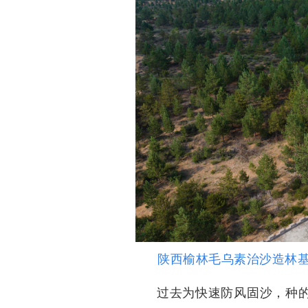
陕西榆林毛乌素治沙造林基
过去为快速防风固沙，种