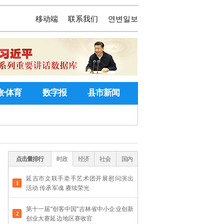
移动端
联系我们
연변일보
旅·体育
数字报
县市新闻
点击量排行
时政
经济
社会
国内
延吉市文联手牵手艺术团开展慰问演出
活动 传承军魂 赓续荣光
第十一届“创客中国”吉林省中小企业创新
创业大赛延边地区赛收官