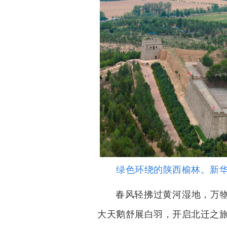
绿色环绕的陕西榆林。新华
春风轻拂过黄河湿地，万
大天鹅舒展白羽，开启北迁之