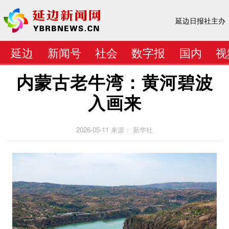
延边日报社主办
延边
新闻号
社会
数字报
国内
视
内蒙古老牛湾：黄河碧波
入画来
2026-05-11
来源： 新华社