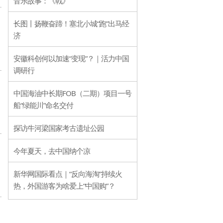
音乐故事：《戟》
长图丨扬鞭奋蹄！塞北小城“跑”出马经
济
安徽科创何以加速“变现”？｜活力中国
调研行
中国海油中长期FOB（二期）项目一号
船“绿能川”命名交付
探访牛河梁国家考古遗址公园
今年夏天，去中国纳个凉
新华网国际看点｜“反向海淘”持续火
热，外国游客为啥爱上“中国购”？