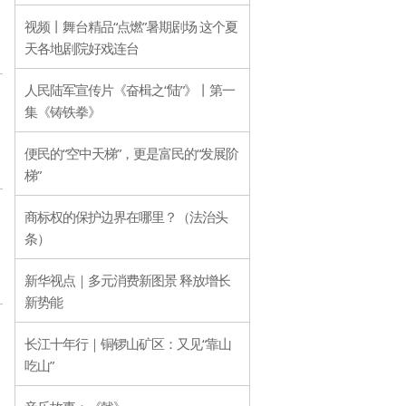
视频丨舞台精品“点燃”暑期剧场 这个夏
天各地剧院好戏连台
人民陆军宣传片《奋楫之“陆”》丨第一
集《铸铁拳》
便民的“空中天梯”，更是富民的“发展阶
梯”
商标权的保护边界在哪里？（法治头
条）
新华视点｜多元消费新图景 释放增长
新势能
长江十年行｜铜锣山矿区：又见“靠山
吃山”