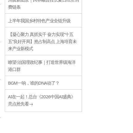
费链条
上半年我国乡村特色产业全链升级
【凝心聚力 真抓实干 奋力实现“十五
五”良好开局】抢占制高点 上海培育未
来产业新模式
瞭望·治国理政纪事｜打造世界级海洋
港口群
BGM一响，谁的DNA动了？
AI在一起！总台《2026中国AI盛典》
亮点抢先看→