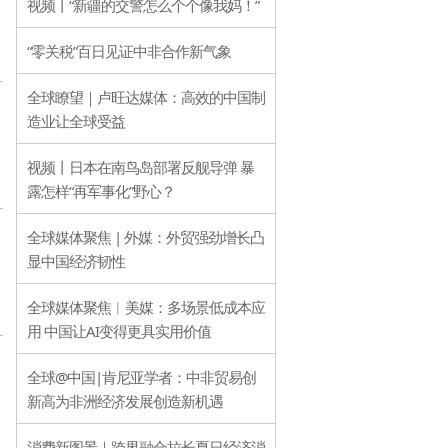
视频丨“新疆的交警怎么个个像我妈！”
“零关税”百日见证中非合作新气象
全球瞭望｜卢旺达媒体：高效的中国制
造业让全球受益
视频丨日本在南鸟岛部署反舰导弹 暴
露怎样“再军事化”野心？
全球媒体聚焦 | 外媒：外贸强劲增长凸
显中国经济韧性
全球媒体聚焦︱美媒：多场景低成本应
用 中国让AI变得更具实用价值
全球@中国|肯尼亚学者：中非贸易创
新高为非洲经济发展创造新机遇
消费新图景｜跨界融合拉长夏日经济消