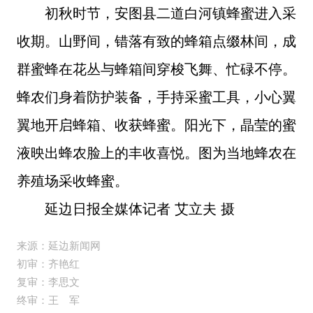
初秋时节，安图县二道白河镇蜂蜜进入采
收期。山野间，错落有致的蜂箱点缀林间，成
群蜜蜂在花丛与蜂箱间穿梭飞舞、忙碌不停。
蜂农们身着防护装备，手持采蜜工具，小心翼
翼地开启蜂箱、收获蜂蜜。阳光下，晶莹的蜜
液映出蜂农脸上的丰收喜悦。图为当地蜂农在
养殖场采收蜂蜜。
延边日报全媒体记者 艾立夫 摄
来源：延边新闻网
初审：齐艳红
复审：李思文
终审：王 军