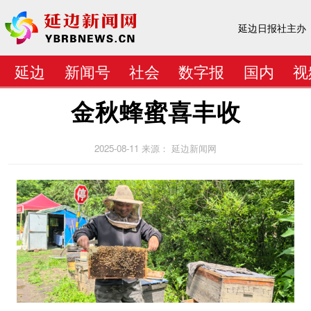
延边日报社主办
延边
新闻号
社会
数字报
国内
视
金秋蜂蜜喜丰收
2025-08-11
来源： 延边新闻网