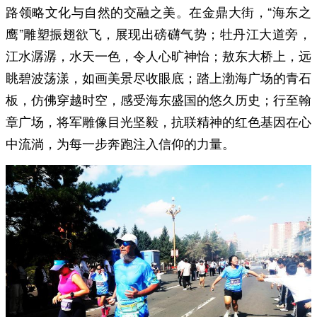
路领略文化与自然的交融之美。在金鼎大街，“海东之
鹰”雕塑振翅欲飞，展现出磅礴气势；牡丹江大道旁，
江水潺潺，水天一色，令人心旷神怡；敖东大桥上，远
眺碧波荡漾，如画美景尽收眼底；踏上渤海广场的青石
板，仿佛穿越时空，感受海东盛国的悠久历史；行至翰
章广场，将军雕像目光坚毅，抗联精神的红色基因在心
中流淌，为每一步奔跑注入信仰的力量。