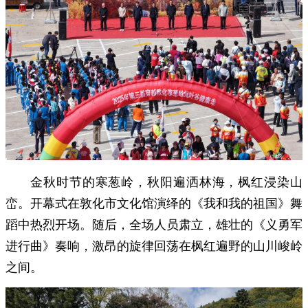
金秋时节的寒葱岭，秋阳遍洒林海，枫红浸染山
峦。开幕式在敦化市文化馆演绎的《我和我的祖国》舞
蹈中热烈开场。随后，全场人员肃立，雄壮的《义勇军
进行曲》奏响，激昂的旋律回荡在枫红遍野的山川峻岭
之间。