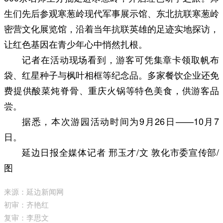
生们先后参观寒葱岭现代军事展示馆、东北抗联寒葱岭
密营文化展览馆，沿着当年抗联英雄的足迹实地探访，
让红色基因在青少年心中悄然扎根。
记者在活动现场看到，游客可凭集章卡领取帆布
袋、红星种子与枫叶相框等纪念品。多家餐饮企业还免
费提供酸菜炖脊骨、重庆火锅等特色美食，供游客品
尝。
据悉，本次游园活动时间为9月26日——10月7
日。
延边日报全媒体记者 邢玉才/文 敦化市委宣传部/
图
来源：延边新闻网
初审：齐艳红
复审：李思文