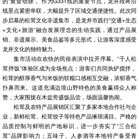
的“黄金动脉”。作为G331线的重要节点，龙井段将沿
线景点紧密串联，大幅提升了区域交通便捷性。此次同
步启幕的松茸文化非遗集市，是龙井市践行“交通+生态
+文化+旅游”融合发展理念的生动实践，通过产品展
销、非遗展示、美食品鉴等多元形式，让游客深度感受
龙井文化的独特魅力。
集市活动在欢快的民俗表演中拉开序幕。“千人松
茸拌饭”体验区成为全场焦点：游客们共同执铲搅拌，
松茸的醇厚香气与米饭的软糯口感相互交融，浓郁香气
扑鼻而来。这道充满边境山野特色的美食赢得众人称
赞，大家围拢在木盆旁盛饭品尝，场面温馨热闹。
松茸及农特产品展销区汇聚了多家本地合作社与企
业，新鲜松茸、松茸饺子等特色产品琳琅满目。严格的
品质控制与鲜明的产地标识，进一步夯实了“三合松
茸”品牌影响力；五味子、人参酒等本地特产备受青