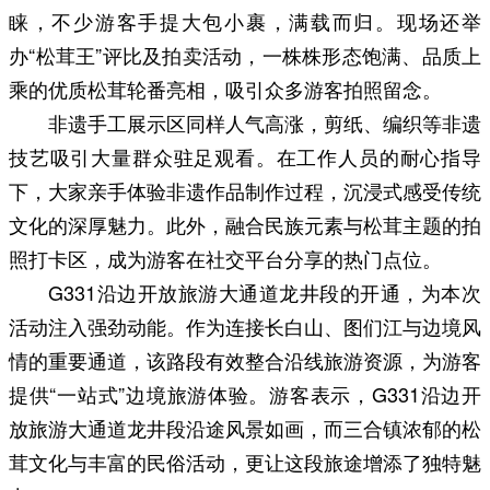
睐，不少游客手提大包小裹，满载而归。现场还举
办“松茸王”评比及拍卖活动，一株株形态饱满、品质上
乘的优质松茸轮番亮相，吸引众多游客拍照留念。
非遗手工展示区同样人气高涨，剪纸、编织等非遗
技艺吸引大量群众驻足观看。在工作人员的耐心指导
下，大家亲手体验非遗作品制作过程，沉浸式感受传统
文化的深厚魅力。此外，融合民族元素与松茸主题的拍
照打卡区，成为游客在社交平台分享的热门点位。
G331沿边开放旅游大通道龙井段的开通，为本次
活动注入强劲动能。作为连接长白山、图们江与边境风
情的重要通道，该路段有效整合沿线旅游资源，为游客
提供“一站式”边境旅游体验。游客表示，G331沿边开
放旅游大通道龙井段沿途风景如画，而三合镇浓郁的松
茸文化与丰富的民俗活动，更让这段旅途增添了独特魅