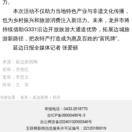
力。
本次活动不仅助力当地特色产业与非遗文化传播，
也为乡村振兴和旅游消费注入新活力。未来，龙井市将
持续借助G331沿边开放旅游大通道优势，拓展边城旅
游新路径，把农特产打造成为惠及百姓的“富民牌”。
延边日报全媒体记者 张爱丽
来源：延边新闻网
初审：齐艳红
复审：李思文
终审：王 军
当前位置： 首页 > 延边新闻 > 经济
举报电话：0433-2518770
吉ICP备09000490号-3
吉公网安备22240102000346号
互联网新闻信息服务许可证编号：22120180019