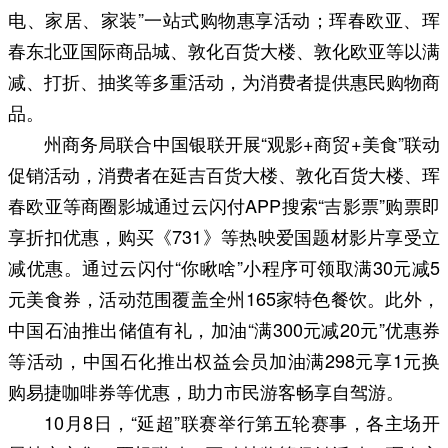
电、家居、家装”一站式购物惠享活动；珲春欧亚、珲
春东北亚国际商品城、敦化百货大楼、敦化欧亚等以满
减、打折、抽奖等多重活动，为消费者提供惠民购物商
品。
州商务局联合中国银联开展“观影+商贸+美食”联动
促销活动，消费者在延吉百货大楼、敦化百货大楼、珲
春欧亚等商圈影城通过云闪付APP搜索“吉影票”购票即
享折扣优惠，购买《731》等热映爱国题材影片享受立
减优惠。通过云闪付“你瞅啥”小程序可领取满30元减5
元美食券，活动范围覆盖全州165家特色餐饮。此外，
中国石油推出储值有礼，加油“满300元减20元”优惠券
等活动，中国石化推出权益会员加油满298元享1元换
购易捷咖啡券等优惠，助力市民游客畅享自驾游。
10月8日，“延超”联赛举行第五轮赛事，各主场开