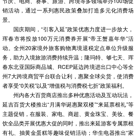
节庆、电商、赛事、旅游、跨境等多领域举办100场促
销活动，通过一系列惠民政策叠加打造多元化消费场
景。
国庆期间，“引客入延”政策优惠力度进一步放大，
珲春市将投放100万元消费券开展“帝王蟹嘉年华”活
动。全州20家境外旅客购物离境退税定点单位升级服
务，助力入境旅游消费持续升温；隆玛特、够七天、珲
春东北亚国际商品城、RCEP延边跨境进出口中心等全
州7大跨境商贸平台联合让利，惠聚全球尖货，使消费
者享受“0关税”以及“增值税与消费税七折”政策福利。
州内各大百货商店推出多种优惠活动及互动玩法，
延吉百货大楼推出“月满华诞惠聚双楼”“来延票根礼”等
主题促销，在服装、家电、商超、黄金珠宝、美妆、餐
饮全品类开展优惠大促的同时，推出来延游客专属票根
有礼、抽黄金蛋糕等趣味促销活动；华生电器推出“家