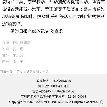
展特产市集、票根联动、互动抽奖等促销活动。珲春主
场设置新能源小汽车、帝王蟹等优质奖品；延吉市通过
现场免费喝咖啡、抽智能手机等活动全力打造“购在延
边”消费IP。
延边日报全媒体记者 刘鑫君
来源：延边新闻网
初审：姜 珊
复审：李思文
终审：王 军
当前位置： 首页 > 延边新闻 > 时政
举报电话：0433-2518770
吉ICP备09000490号-3
吉公网安备22240102000346号
互联网新闻信息服务许可证编号：22120180019
Copyright © 2007 -
2026 YBRBNEWS.CN All Rights Reserved.