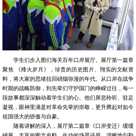
学生们步入图们海关百年口岸展厅。展厅第一篇章
聚焦 《烽火岁月》，珍贵的历史图片、翔实的文献资
料，将大家的思绪拉回硝烟弥漫的年代。从口岸在战争
时期的战略防御，到先辈们守护国门的峥嵘过往，每一
段故事都深深触动着学生们的心。他们屏息聆听、驻足
凝视，眼神里满是对革命先辈的崇敬，更升腾起对如今
祖国强大的骄傲与自豪。
随着讲解的深入，展厅第二篇章《口岸变迁》缓缓
铺展。丰富的图文史料、生动的场景还原，清晰地勾勒