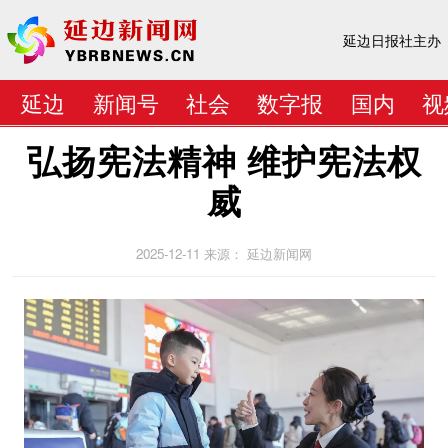
延边日报社主办
延边
新闻号
社会
数字报
国内
视
弘扬宪法精神 维护宪法权
威
2025-12-11
来源： 延边新闻网