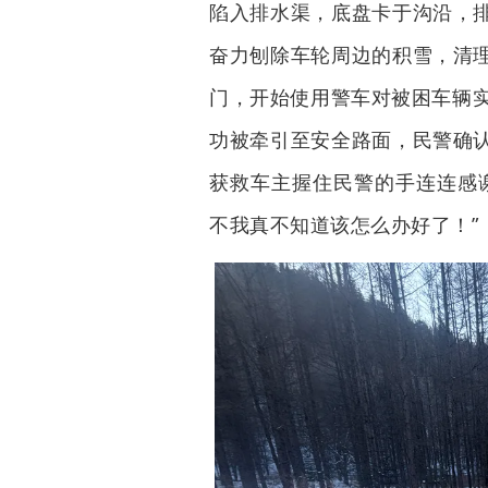
陷入排水渠，底盘卡于沟沿，
奋力刨除车轮周边的积雪，清
门，开始使用警车对被困车辆实
功被牵引至安全路面，民警确
获救车主握住民警的手连连感
不我真不知道该怎么办好了！”