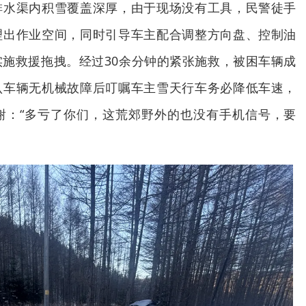
排水渠内积雪覆盖深厚，由于现场没有工具，民警徒手
理出作业空间，同时引导车主配合调整方向盘、控制油
施救援拖拽。经过30余分钟的紧张施救，被困车辆成
认车辆无机械故障后叮嘱车主雪天行车务必降低车速，
谢：“多亏了你们，这荒郊野外的也没有手机信号，要