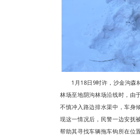
1月18日9时许，沙金沟
林场至地阴沟林场沿线时，由
不慎冲入路边排水渠中，车身
现这一情况后，民警一边安抚
帮助其寻找车辆拖车钩所在位