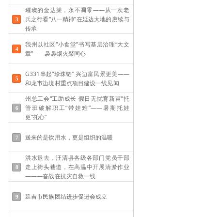
璀璨的金达莱，永不凋零——从一次老
兵之行看“八一精神”在延边大地的赓续与
传承
我州以社区“小食堂”书写基层治理“大文
章”——袅袅烟火聚同心
G331串起“珍珠链” 兴边富民景更美——
和龙市边境村重点项目建设一线见闻
州总工会“工助成长 假日无忧育新苗”托
管班破解职工“带娃难”——​暑期托娃
更“托心”
送来的是饮用水，更是组织的温暖
洪水退去，汪清县各级各部门党员干部
走上街头巷道，在高温中开展清淤作业
———奋战在抗灾自救一线
延吉市民族团结进步促进会成立