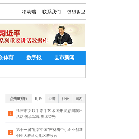
移动端
联系我们
연변일보
旅·体育
数字报
县市新闻
点击量排行
时政
经济
社会
国内
延吉市文联手牵手艺术团开展慰问演出
活动 传承军魂 赓续荣光
第十一届“创客中国”吉林省中小企业创新
创业大赛延边地区赛收官