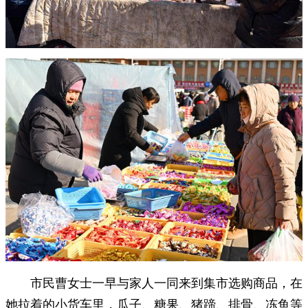
市民曹女士一早与家人一同来到集市选购商品，在
她拉着的小货车里，瓜子、糖果、猪蹄、排骨、冻鱼等