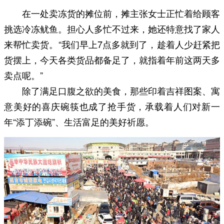
在一处卖冻货的摊位前，摊主张女士正忙着给顾客
挑选冷冻鱿鱼。担心人多忙不过来，她还特意找了家人
来帮忙卖货。“我们早上7点多就到了，趁着人少赶紧把
货摆上，今天各类货品都备足了，就指着年前这两天多
卖点呢。”
除了满足口腹之欲的美食，那些印着吉祥图案、寓
意美好的喜庆碗筷也成了抢手货，承载着人们对新一
年“添丁添碗”、生活富足的美好祈愿。