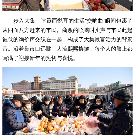
步入大集，喧嚣而悦耳的生活“交响曲”瞬间包裹了
从四面八方赶来的市民。商贩的吆喝叫卖声与市民此起
彼伏的询价声交织在一起，构成了大集最富活力的背景
音。沿着集市口远眺，人流熙熙攘攘，每个人的脸上都
写满了迎接新年的热切与喜悦。