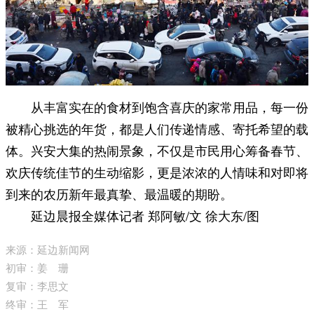
从丰富实在的食材到饱含喜庆的家常用品，每一份
被精心挑选的年货，都是人们传递情感、寄托希望的载
体。兴安大集的热闹景象，不仅是市民用心筹备春节、
欢庆传统佳节的生动缩影，更是浓浓的人情味和对即将
到来的农历新年最真挚、最温暖的期盼。
延边晨报全媒体记者 郑阿敏/文 徐大东/图
来源：延边新闻网
初审：姜 珊
复审：李思文
终审：王 军