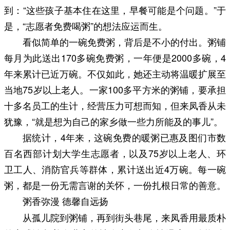
到：“这些孩子基本住在这里，早餐可能是个问题。”于
是，“志愿者免费喝粥”的想法应运而生。
看似简单的一碗免费粥，背后是不小的付出。粥铺
每月为此送出170多碗免费粥，一年便是2000多碗，4
年来累计已近万碗。不仅如此，她还主动将温暖扩展至
当地75岁以上老人。一家100多平方米的粥铺，要承担
十多名员工的生计，经营压力可想而知，但来凤香从未
犹豫，“就是想为自己的家乡做一些力所能及的事儿”。
据统计，4年来，这碗免费的暖粥已惠及图们市数
百名西部计划大学生志愿者，以及75岁以上老人、环
卫工人、消防官兵等群体，累计送出近4万碗。每一碗
粥，都是一份无需言谢的关怀，一份扎根日常的善意。
粥香弥漫 德馨自远扬
从孤儿院到粥铺，再到街头巷尾，来凤香用最质朴