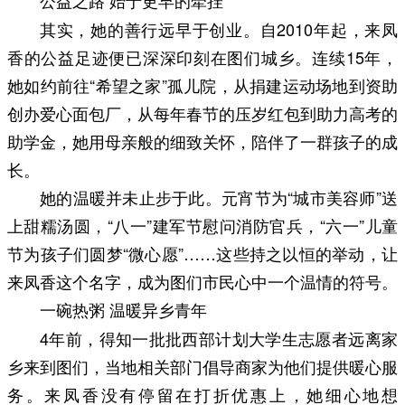
公益之路 始于更早的牵挂
其实，她的善行远早于创业。自2010年起，来凤
香的公益足迹便已深深印刻在图们城乡。连续15年，
她如约前往“希望之家”孤儿院，从捐建运动场地到资助
创办爱心面包厂，从每年春节的压岁红包到助力高考的
助学金，她用母亲般的细致关怀，陪伴了一群孩子的成
长。
她的温暖并未止步于此。元宵节为“城市美容师”送
上甜糯汤圆，“八一”建军节慰问消防官兵，“六一”儿童
节为孩子们圆梦“微心愿”……这些持之以恒的举动，让
来凤香这个名字，成为图们市民心中一个温情的符号。
一碗热粥 温暖异乡青年
4年前，得知一批批西部计划大学生志愿者远离家
乡来到图们，当地相关部门倡导商家为他们提供暖心服
务。来凤香没有停留在打折优惠上，她细心地想