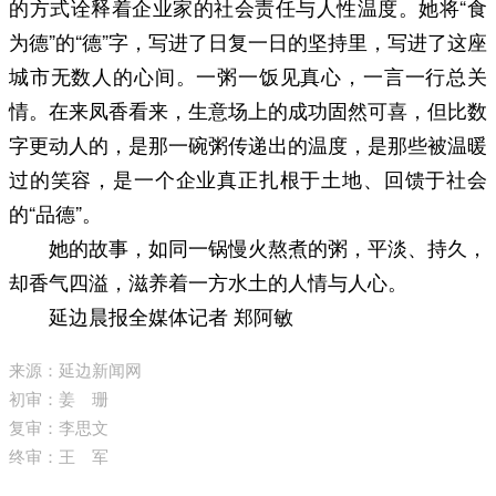
的方式诠释着企业家的社会责任与人性温度。她将“食
为德”的“德”字，写进了日复一日的坚持里，写进了这座
城市无数人的心间。一粥一饭见真心，一言一行总关
情。在来凤香看来，生意场上的成功固然可喜，但比数
字更动人的，是那一碗粥传递出的温度，是那些被温暖
过的笑容，是一个企业真正扎根于土地、回馈于社会
的“品德”。
她的故事，如同一锅慢火熬煮的粥，平淡、持久，
却香气四溢，滋养着一方水土的人情与人心。
延边晨报全媒体记者 郑阿敏
来源：延边新闻网
初审：姜 珊
复审：李思文
终审：王 军