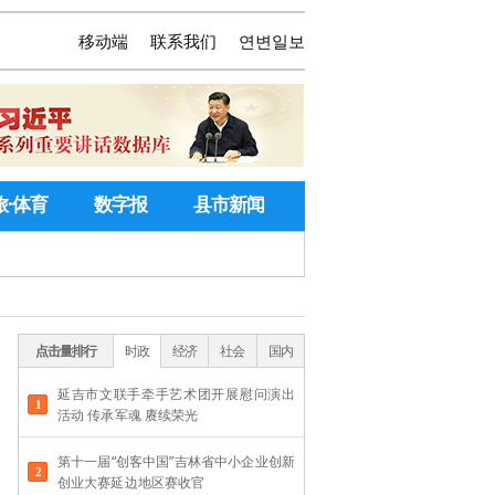
移动端
联系我们
연변일보
旅·体育
数字报
县市新闻
点击量排行
时政
经济
社会
国内
延吉市文联手牵手艺术团开展慰问演出
活动 传承军魂 赓续荣光
第十一届“创客中国”吉林省中小企业创新
创业大赛延边地区赛收官