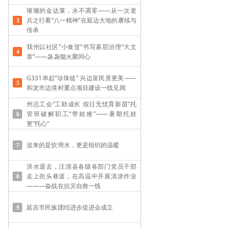
璀璨的金达莱，永不凋零——从一次老
兵之行看“八一精神”在延边大地的赓续与
传承
我州以社区“小食堂”书写基层治理“大文
章”——袅袅烟火聚同心
G331串起“珍珠链” 兴边富民景更美——
和龙市边境村重点项目建设一线见闻
州总工会“工助成长 假日无忧育新苗”托
管班破解职工“带娃难”——​暑期托娃
更“托心”
送来的是饮用水，更是组织的温暖
洪水退去，汪清县各级各部门党员干部
走上街头巷道，在高温中开展清淤作业
———奋战在抗灾自救一线
延吉市民族团结进步促进会成立