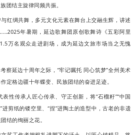
民族团结主旋律同频共振。
带与红绸共舞，多元文化元素在舞台上交融生辉，讲述
…2025年暑期，延边歌舞团原创歌舞诗《五彩阿里
1.5万名观众走进剧场，成为延边文旅市场当之无愧
记考察延边十周年之际，“牢记嘱托 同心筑梦”全州美术
力作定格边疆十年蝶变、民族团结的奋进足迹。
表性传承人匠心传承、守正创新，将“石榴籽”“中国
藏”进剪纸的镂空里、“捏”进陶土的造型中，古老的非遗
族团结的绚丽之花。
族文艺工作者把根扎进脚下的沃土，以匠心铸精品，将