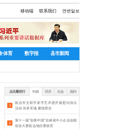
移动端
联系我们
연변일보
旅·体育
数字报
县市新闻
点击量排行
时政
经济
社会
国内
延吉市文联手牵手艺术团开展慰问演出
活动 传承军魂 赓续荣光
第十一届“创客中国”吉林省中小企业创新
创业大赛延边地区赛收官