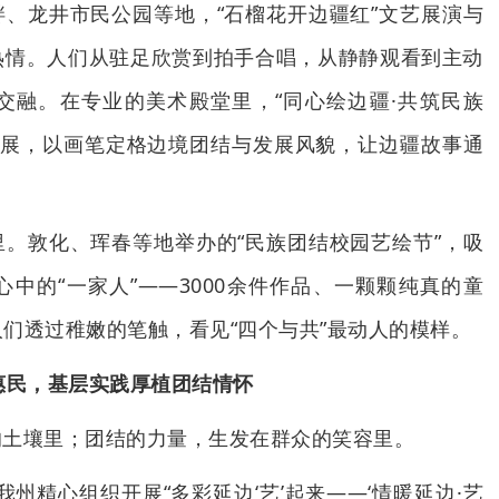
、龙井市民公园等地，“石榴花开边疆红”文艺展演与
热情。人们从驻足欣赏到拍手合唱，从静静观看到主动
交融。在专业的美术殿堂里，“同心绘边疆·共筑民族
作品展，以画笔定格边境团结与发展风貌，让边疆故事通
。
。敦化、珲春等地举办的“民族团结校园艺绘节”，吸
中的“一家人”——3000余件作品、一颗颗纯真的童
们透过稚嫩的笔触，看见“四个与共”最动人的模样。
惠民，基层实践厚植团结情怀
的土壤里；团结的力量，生发在群众的笑容里。
，我州精心组织开展“多彩延边‘艺’起来——‘情暖延边·艺