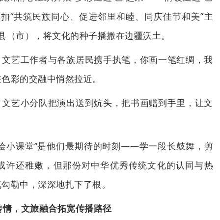
紧扣“共筑民族同心、促进邻里和睦、同庆佳节和美”主
县（市），将文化的种子播撒在边疆沃土。
，文艺工作者与各族居民携手执笔，你画一笔红绸，我
在色彩的交融中悄然拉近。
，文艺小分队把演出送到炕头，把书画赠到手里，让文
绘小课堂”是他们最期待的时刻——学一段长鼓舞，剪
或许还稚嫩，但那份对中华优秀传统文化的认同与热
笔勾勒中，深深地扎下了根。
传情，文旅融合拓宽传播路径