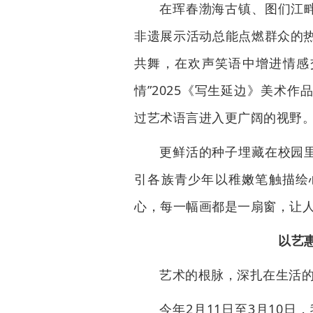
在珲春渤海古镇、图们江畔
非遗展示活动总能点燃群众的
共舞，在欢声笑语中增进情感
情”2025《写生延边》美术
过艺术语言进入更广阔的视野
更鲜活的种子埋藏在校园里
引各族青少年以稚嫩笔触描绘心
心，每一幅画都是一扇窗，让人
以艺
艺术的根脉，深扎在生活
今年2月11日至3月10日