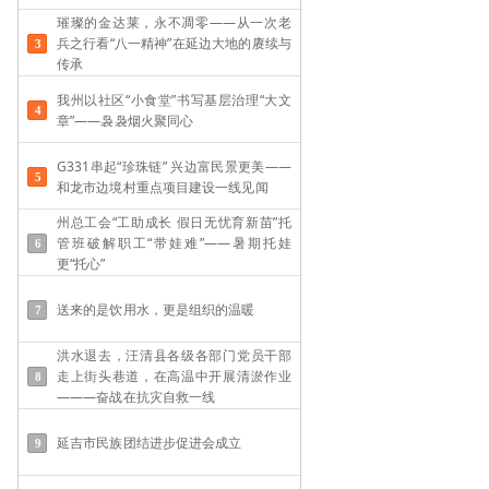
璀璨的金达莱，永不凋零——从一次老
兵之行看“八一精神”在延边大地的赓续与
传承
我州以社区“小食堂”书写基层治理“大文
章”——袅袅烟火聚同心
G331串起“珍珠链” 兴边富民景更美——
和龙市边境村重点项目建设一线见闻
州总工会“工助成长 假日无忧育新苗”托
管班破解职工“带娃难”——​暑期托娃
更“托心”
送来的是饮用水，更是组织的温暖
洪水退去，汪清县各级各部门党员干部
走上街头巷道，在高温中开展清淤作业
———奋战在抗灾自救一线
延吉市民族团结进步促进会成立