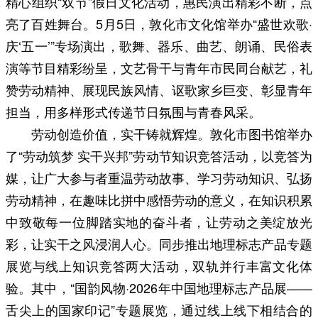
精心组织“双节”假日文化活动，惠民演出精彩不断，点
亮了百姓舞台。5月5日，敦化市文化馆举办“盛世欢歌·
庆‘五一’”专场演出，歌舞、器乐、曲艺、朗诵、民俗表
演等节目精彩纷呈，文艺骨干与青年市民同台献艺，礼
赞劳动精神、展现民族风情、讴歌家乡巨变、彰显青年
担当，用多样形式传递节日氛围与青春风采。
劳动创造价值，实干铸就辉煌。敦化市图书馆举办
了“劳动筑梦 实干兴邦”劳动节知识竞答活动，以竞答为
媒，让广大参与者重温劳动故事、学习劳动知识、弘扬
劳动精神，在趣味比拼中感悟劳动的意义，在知识积累
中致敬每一位脚踏实地的奋斗者，让劳动之美绽放光
彩，让实干之风浸润人心。同步推出地理标志产品专题
展览与线上知识竞答两大活动，双轨并行丰富文化体
验。其中，“国韵风物·2026年中国地理标志产品展——
舌尖上的国家印记”专题展览，通过线上线下相结合的